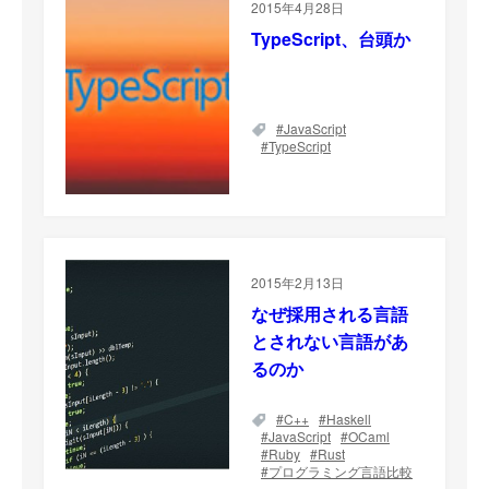
2015年4月28日
TypeScript、台頭か
JavaScript
TypeScript
2015年2月13日
なぜ採用される言語
とされない言語があ
るのか
C++
Haskell
JavaScript
OCaml
Ruby
Rust
プログラミング言語比較