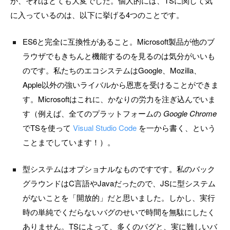
が、それはとても大変でした。個人的には、TSに関して気
に入っているのは、以下に挙げる4つのことです。
ES6と完全に互換性があること。Microsoft製品が他のブ
ラウザでもきちんと機能するのを見るのは気分がいいも
のです。私たちのエコシステムはGoogle、Mozilla、
Apple以外の強いライバルから恩恵を受けることができま
す。Microsoftはこれに、かなりの労力を注ぎ込んでいま
す（例えば、全てのプラットフォームの
Google Chrome
でTSを使って
Visual Studio Code
を一から書く、という
ことまでしています！）。
型システムはオプショナルなものですです。私のバック
グラウンドはC言語やJavaだったので、JSに型システム
がないことを「開放的」だと思いました。しかし、実行
時の単純でくだらないバグのせいで時間を無駄にしたく
ありません。TSによって、多くのバグと、実に難しいバ