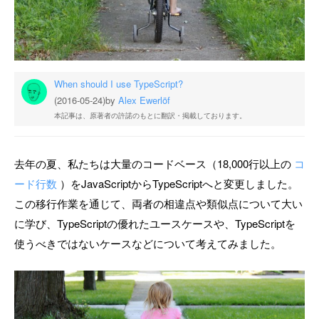
When should I use TypeScript?
(2016-05-24)
by
Alex Ewerlöf
本記事は、原著者の許諾のもとに翻訳・掲載しております。
去年の夏、私たちは大量のコードベース（18,000行以上の
コ
ード行数
）をJavaScriptからTypeScriptへと変更しました。
この移行作業を通じて、両者の相違点や類似点について大い
に学び、TypeScriptの優れたユースケースや、TypeScriptを
使うべきではないケースなどについて考えてみました。