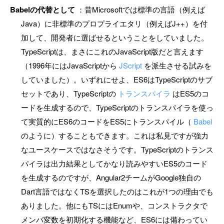
Babelの代替として
：昔Microsoftでは標準の言語（例えば
Java）に非標準のプロプライエタリ（例えばJ++）を付
加して、開発者に選ばせるということをしていました。
TypeScriptは、まさにこれのJavaScript版だと言えます
（1996年にはJavaScriptから
JScript
を派生させる試みを
していました）。いずれにせよ、ES6はTypeScriptのサブ
セットであり、TypeScriptの
トランスパイラ
はES5のコ
ードを生成するので、TypeScriptのトランスパイラを使っ
て実質的にES6のコードをES5にトランスパイル（
Babel
のように）することもできます。これは私見ですが強力
なユースケースではなさそうです。TypeScriptのトランス
パイラは出力結果としてかなり読みやすいES5のコード
を生成するのですが、Angular2チームがGoogle独自の
Dart言語ではなくTSを選択したのはこれが1つの理由でも
ありました。他にもTSにはEnumや、コンストラクタで
メンバ変数を初期化する機能など、ES6には備わってい