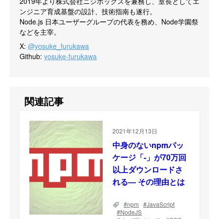
2019年より株式会社ニジボックスを兼務し、室長としてエ
ンジニア育成基盤の設計、技術指南も遂行。

Node.js 日本ユーザーグループの代表を務め、Node学園祭
などを主宰。
X
:
@yosuke_furukawa
Github
:
yosuke-furukawa
関連記事
2021年12月13日
中身のないnpmパッ
ケージ「-」が70万回
以上ダウンロードさ
れる— その理由とは
npm
JavaScript
NodeJS