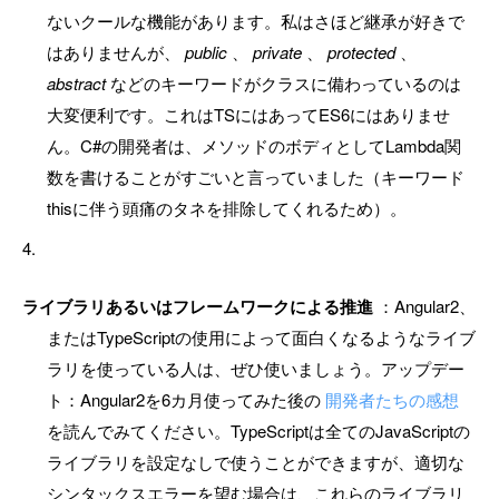
ないクールな機能があります。私はさほど継承が好きで
はありませんが、
public
、
private
、
protected
、
abstract
などのキーワードがクラスに備わっているのは
大変便利です。これはTSにはあってES6にはありませ
ん。C#の開発者は、メソッドのボディとしてLambda関
数を書けることがすごいと言っていました（キーワード
thisに伴う頭痛のタネを排除してくれるため）。
ライブラリあるいはフレームワークによる推進
：Angular2、
またはTypeScriptの使用によって面白くなるようなライブ
ラリを使っている人は、ぜひ使いましょう。アップデー
ト：Angular2を6カ月使ってみた後の
開発者たちの感想
を読んでみてください。TypeScriptは全てのJavaScriptの
ライブラリを設定なしで使うことができますが、適切な
シンタックスエラーを望む場合は、これらのライブラリ