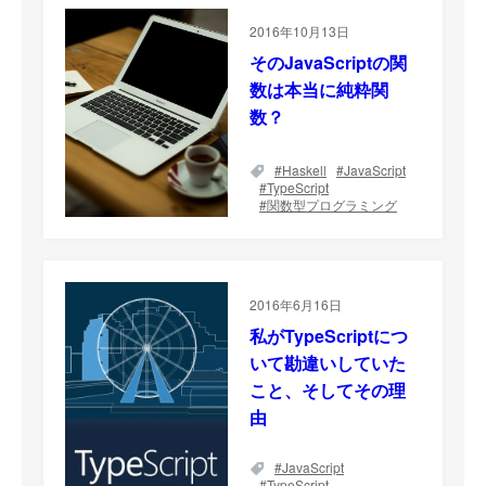
2016年10月13日
そのJavaScriptの関
数は本当に純粋関
数？
Haskell
JavaScript
TypeScript
関数型プログラミング
2016年6月16日
私がTypeScriptにつ
いて勘違いしていた
こと、そしてその理
由
JavaScript
TypeScript