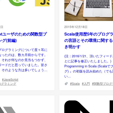
2日
2015年12月18日
criptユーザのための関数型プ
Scala使用歴5年のプログ
グ(前編)
の言語とその環境に関する
き明かす
プログラミングについて度々耳に
なったのは、数カ月前からです。
(注：2016/1/21、頂いたフィ
、それが何なのか見当もつかず、
とに記事を修正いたしました。) 
ワードだと思っていました。皆さ
Programming in Scala (Sca
、そのような方は多いでしょう…
グ) 』の初版を読み始めた（で
い…
JavaScript
ログラミング
Scala
入門
関数型プログ