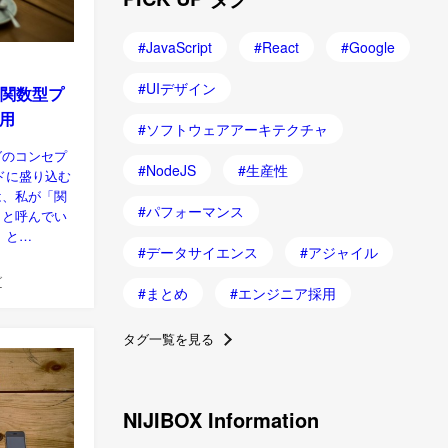
JavaScript
React
Google
UIデザイン
の関数型プ
用
ソフトウェアアーキテクチャ
グのコンセプ
NodeJS
生産性
ドに盛り込む
は、私が「関
パフォーマンス
」と呼んでい
」と…
データサイエンス
アジャイル
グ
まとめ
エンジニア採用
タグ一覧を見る
NIJIBOX Information