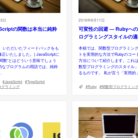
13日
2016年8月11日
aScriptの関数は本当に純粋
可変性の回避 ― Rubyへ
ログラミングスタイルの適
2/11、いただいたフィードバックをも
本稿では、関数型プログラミン
いたしました。) JavaScriptに
トを実用的な方法でRubyのコー
粋関数”とはどういう意味でしょう
方法について紹介します。これ
的なプログラムの用語では、純粋
数型プログラミングのスタイル
…
るものです。 私が言う「実用的
JavaScript
TypeScript
ログラミング
Ruby
関数型プログラミン