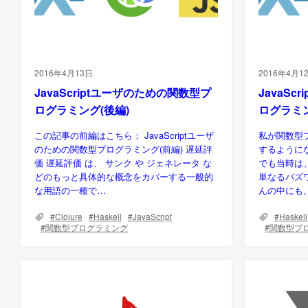
2016年4月13日
2016年4月1
JavaScriptユーザのための関数型プ
JavaS
ログラミング(後編)
ログラミン
この記事の前編はこちら： JavaScriptユーザ
私が関数型
のための関数型プログラミング(前編) 遅延評
するように
価 遅延評価 は、 サンク や ジェネレータ な
でも当時は
どのもっと具体的な概念をカバーする一般的
単なるバズ
な用語の一種で…
んの中にも
Clojure
Haskell
JavaScript
Haskell
関数型プログラミング
関数型プ