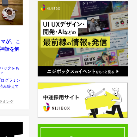
ラマが、こ
神話を解
ードバックをも
『
laでプログラミン
も読み終えて
ラミング