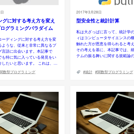
0日
2017年3月28日
ングに対する考え方を変え
型安全性と統計計算
プログラミングパラダイム
私は大ざっぱに言って、統計学
ィはコンピュータサイエンスの
コーディングに対する考え方を変
触れた方が恩恵を得られると考
るような、従来と非常に異なるプ
その考えを基に、本記事では、
グ言語に出会います。本記事で
テムの振る舞いに関する規範論の
でも特に気に入っている発見をい
介したいと思います。 これは、…
関数型プログラミング
統計
関数型プログラミング