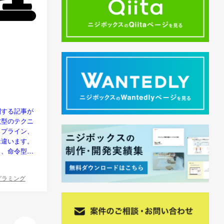
関する記事が
数型のテクニ
イプライン、
は違います。
く、命令型…
グラミング