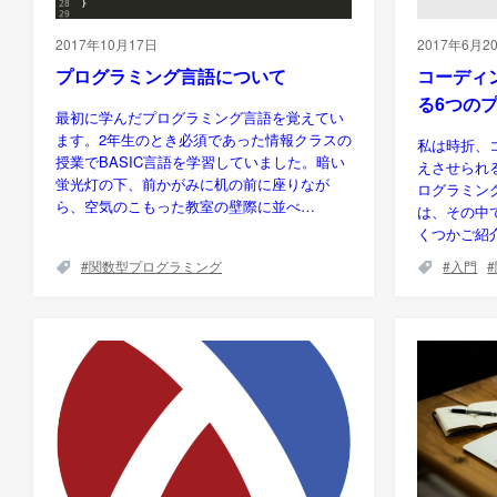
2017年10月17日
2017年6月2
プログラミング言語について
コーディ
る6つの
最初に学んだプログラミング言語を覚えてい
ます。2年生のとき必須であった情報クラスの
私は時折、
授業でBASIC言語を学習していました。暗い
えさせられ
蛍光灯の下、前かがみに机の前に座りなが
ログラミン
ら、空気のこもった教室の壁際に並べ…
は、その中
くつかご紹
関数型プログラミング
入門