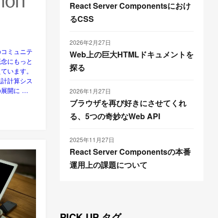
React Server Componentsにおけ
るCSS
2026年2月27日
のコミュニテ
Web上の巨大HTMLドキュメントを
概念にもっと
探る
えています。
統計計算シス
展開に …
2026年1月27日
ブラウザを再び好きにさせてくれ
る、5つの奇妙なWeb API
2025年11月27日
React Server Componentsの本番
運用上の課題について
PICK UP タグ