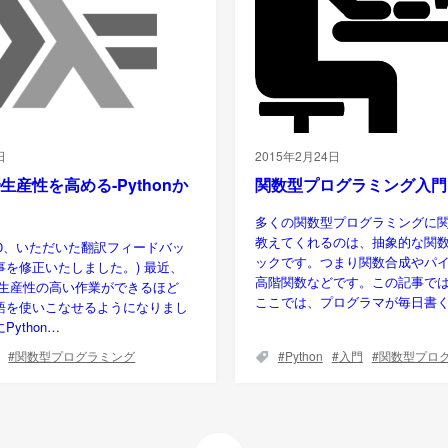
日
2015年2月24日
lで生産性を高める-Pythonか
関数型プログラミング入門
多くの関数型プログラミングに
教えてくれるのは、抽象的な関
/30、いただいた翻訳フィードバッ
ックです。つまり関数合成やパ
事を修正いたしました。) 最近、
高階関数などです。この記事で
lでも生産性の高い作業ができるほど
ここでは、プログラマが毎日書
語を使いこなせるようになりまし
ython…
関数型プログラミング
Python
入門
関数型プロ