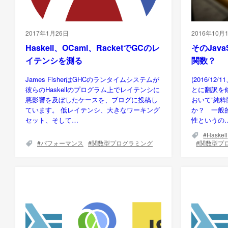
2017年1月26日
2016年10月
Haskell、OCaml、RacketでGCのレ
そのJav
イテンシを測る
関数？
James FisherはGHCのランタイムシステムが
(2016/1
彼らのHaskellのプログラム上でレイテンシに
とに翻訳を修正
悪影響を及ぼしたケースを、ブログに投稿し
おいて”純
ています。 低レイテンシ、大きなワーキング
か？ 一般
セット、そして…
性というの
Haskell
パフォーマンス
関数型プログラミング
関数型プ