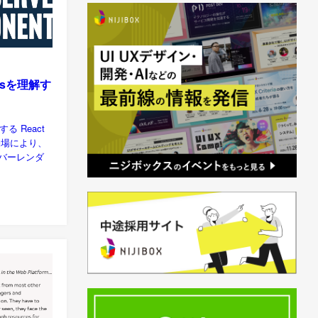
entsを理解す
解する React
）の登場により、
ーバーレンダ