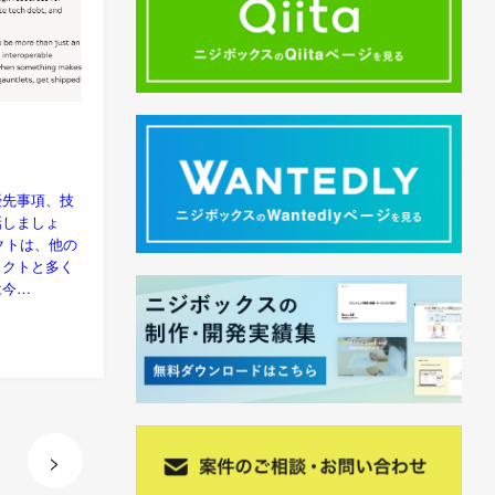
優先事項、技
話しましょ
ェクトは、他の
ェクトと多く
は今…
>