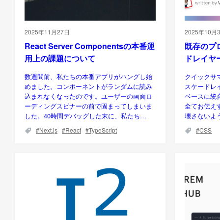
2025年11月27日
2025年10月
React Server Componentsの本番運
既存のプ
用上の課題について
ドレイヤ
数週間前、私たちの本番アプリがハングし始
クイックサ
めました。コンポーネントがランダムに読み
スケードレ
込まれなくなったのです。ユーザーの画面ロ
ベースに統
ーディングスピナーの前で固まってしまいま
全てお伝え
した。40時間デバッグした末に、私たち…
壊さないよ
Next.js
React
TypeScript
CSS