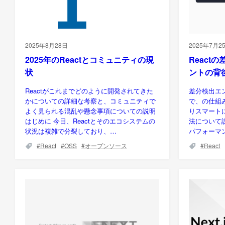
2025年8月28日
2025年7月2
2025年のReactとコミュニティの現
React
状
ントの背
Reactがこれまでどのように開発されてきた
差分検出エ
かについての詳細な考察と、コミュニティで
で、の仕組
よく見られる混乱や懸念事項についての説明
りスマート
はじめに 今日、Reactとそのエコシステムの
法について説
状況は複雑で分裂しており、…
パフォーマ
React
OSS
オープンソース
React