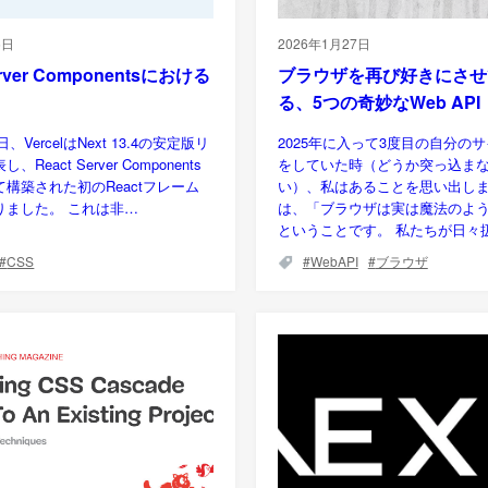
5日
2026年1月27日
erver Componentsにおける
ブラウザを再び好きにさせ
る、5つの奇妙なWeb API
日、VercelはNext 13.4の安定版リ
2025年に入って3度目の自分の
React Server Components
をしていた時（どうか突っ込ま
構築された初のReactフレーム
い）、私はあることを思い出し
りました。 これは非…
は、「ブラウザは実は魔法のよ
ということです。 私たちが日々
CSS
WebAPI
ブラウザ