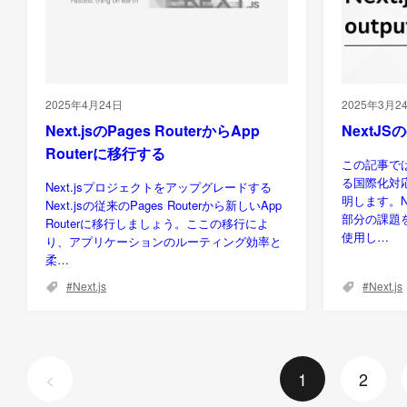
2025年4月24日
2025年3月2
Next.jsのPages RouterからApp
NextJSの
Routerに移行する
この記事では
る国際化対応
Next.jsプロジェクトをアップグレードする
明します。N
Next.jsの従来のPages Routerから新しいApp
部分の課題を克
Routerに移行しましょう。ここの移行によ
使用し…
り、アプリケーションのルーティング効率と
柔…
Next.js
Next.js
<
1
2