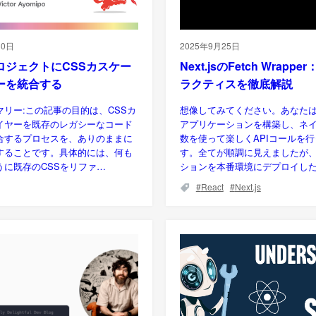
30日
2025年9月25日
ロジェクトにCSSカスケー
Next.jsのFetch Wrapp
ーを統合する
ラクティスを徹底解説
マリー:この記事の目的は、CSSカ
想像してみてください。あなたは夢の
イヤーを既存のレガシーなコード
アプリケーションを構築し、ネ
合するプロセスを、ありのままに
数を使って楽しくAPIコールを
することです。具体的には、何も
す。全てが順調に見えましたが
うに既存のCSSをリファ…
ションを本番環境にデプロイし
React
Next.js