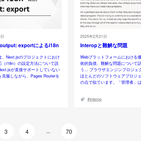
4日
2025年2月21日
output: exportによるi18n
Interopと難解な問題
、Next.jsのプロジェクトにおけ
Webプラットフォームにおける
（i18n）の設定方法について説
術的負債、難解な問題について
ext.jsが直接サポートしていない
う... ブラウザエンジンプロジ
服しながら、Pages Routerを
ほとんどのソフトウェアプロジ
の点で似ています。「管理者」
Interop
3
4
70
...