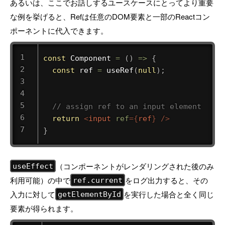
あるいは、ここでお話しするユースケースにとってより重要
な例を挙げると、Refは任意のDOM要素と一部のReactコン
ポーネントに代入できます。
const
Component
=
(
)
=>
{
const
 ref 
=
useRef
(
null
)
;
// assign ref to an input element
return
<
input
ref
=
{
ref
}
/>
}
（コンポーネントがレンダリングされた後のみ
useEffect
利用可能）の中で
をログ出力すると、その
ref.current
入力に対して
を実行した場合と全く同じ
getElementById
要素が得られます。