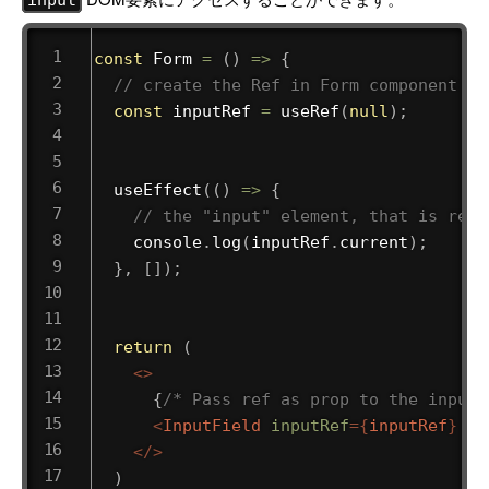
input
const
Form
=
(
)
=>
{
// create the Ref in Form component
const
 inputRef 
=
useRef
(
null
)
;
useEffect
(
(
)
=>
{
// the "input" element, that is rend
    console
.
log
(
inputRef
.
current
)
;
}
,
[
]
)
;
return
(
<
>
{
/* Pass ref as prop to the input 
<
InputField
inputRef
=
{
inputRef
}
/>
</
>
)