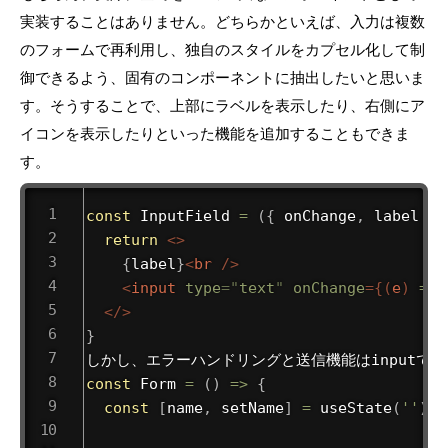
実装することはありません。どちらかといえば、入力は複数
のフォームで再利用し、独自のスタイルをカプセル化して制
御できるよう、固有のコンポーネントに抽出したいと思いま
す。そうすることで、上部にラベルを表示したり、右側にア
イコンを表示したりといった機能を追加することもできま
す。
const
InputField
=
(
{
 onChange
,
 label 
}
)
return
<
>
{
label
}
<
br
/>
<
input
type
=
"
text
"
onChange
=
{
(
e
)
=>
</
>
}
const
Form
=
(
)
=>
{
const
[
name
,
 setName
]
=
useState
(
''
)
;