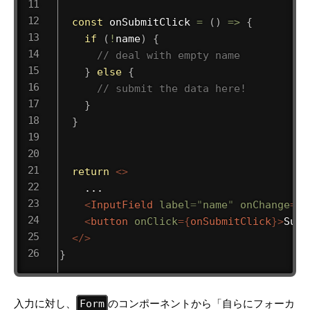
const
onSubmitClick
=
(
)
=>
{
if
(
!
name
)
{
// deal with empty name
}
else
{
// submit the data here!
}
}
return
<
>
    ...

<
InputField
label
=
"
name
"
onChange
=
{
s
<
button
onClick
=
{
onSubmitClick
}
>
Subm
</
>
}
入力に対し、
のコンポーネントから「自らにフォーカ
Form