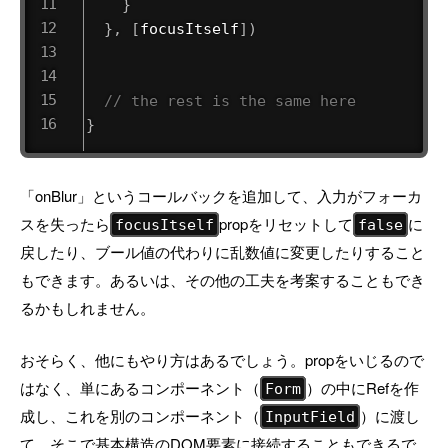
}
}
,
[
focusItself
]
)
// the rest is the same here
}
「onBlur」というコールバックを追加して、入力がフォーカ
スを失ったら
propをリセットして
に
focusItself
false
戻したり、ブール値の代わりに乱数値に変更したりすること
もできます。あるいは、その他の工夫を考案することもでき
るかもしれません。
おそらく、他にもやり方はあるでしょう。propをいじるので
はなく、単にあるコンポーネント（
）の中にRefを作
Form
成し、これを別のコンポーネント（
）に渡し
InputField
て、そこで基本構造のDOM要素に接続することもできるで