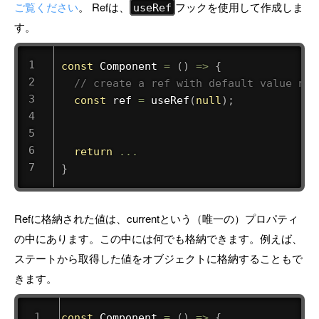
ご覧ください
。 Refは、
フックを使用して作成しま
useRef
す。
const
Component
=
(
)
=>
{
// create a ref with default value nul
const
 ref 
=
useRef
(
null
)
;
return
...
}
Refに格納された値は、currentという（唯一の）プロパティ
の中にあります。この中には何でも格納できます。例えば、
ステートから取得した値をオブジェクトに格納することもで
きます。
const
Component
=
(
)
=>
{