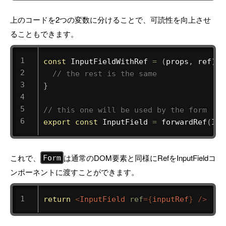
上のコードを2つの変数に分けることで、可読性を向上させ
ることもできます。
const
InputFieldWithRef
=
(
props
,
 ref
)
=
// the rest is the same
}
// this one will be used by the form
export
const
 InputField 
=
forwardRef
(
Inp
これで、
は通常のDOM要素と同様にRefをInputFieldコ
Form
ンポーネントに渡すことができます。
return
<
InputField
ref
=
{
inputRef
}
/>