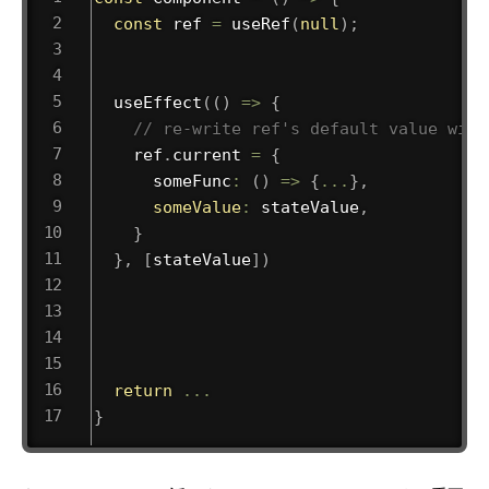
const
 ref 
=
useRef
(
null
)
;
useEffect
(
(
)
=>
{
// re-write ref's default value with
    ref
.
current 
=
{
someFunc
:
(
)
=>
{
...
}
,
someValue
:
 stateValue
,
}
}
,
[
stateValue
]
)
return
...
}