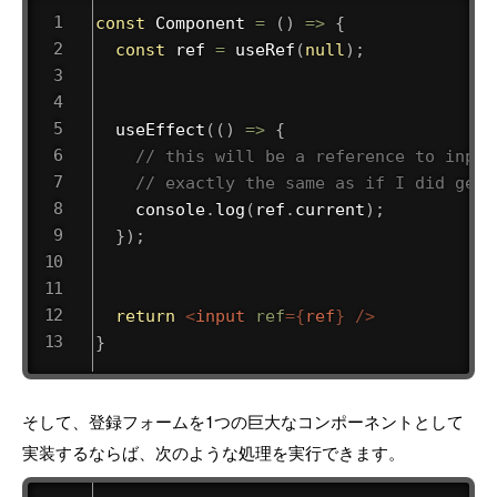
const
Component
=
(
)
=>
{
const
 ref 
=
useRef
(
null
)
;
useEffect
(
(
)
=>
{
// this will be a reference to input
// exactly the same as if I did getE
    console
.
log
(
ref
.
current
)
;
}
)
;
return
<
input
ref
=
{
ref
}
/>
}
そして、登録フォームを1つの巨大なコンポーネントとして
実装するならば、次のような処理を実行できます。