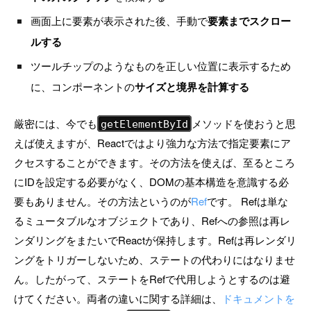
画面上に要素が表示された後、手動で
要素までスクロー
ルする
ツールチップのようなものを正しい位置に表示するため
に、コンポーネントの
サイズと境界を計算する
厳密には、今でも
メソッドを使おうと思
getElementById
えば使えますが、Reactではより強力な方法で指定要素にア
クセスすることができます。その方法を使えば、至るところ
にIDを設定する必要がなく、DOMの基本構造を意識する必
要もありません。その方法というのが
Ref
です。 Refは単な
るミュータブルなオブジェクトであり、Refへの参照は再レ
ンダリングをまたいでReactが保持します。Refは再レンダリ
ングをトリガーしないため、ステートの代わりにはなりませ
ん。したがって、ステートをRefで代用しようとするのは避
けてください。両者の違いに関する詳細は、
ドキュメントを