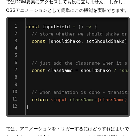
ではDOM要素にアクセスしても役に立ちません。 しかし、
CSSアニメーションとして簡単にこの機能を実装できます。
const
InputField
=
(
)
=>
{
// store whether we should shake or no
const
[
shouldShake
,
 setShouldShake
]
=
// just add the classname when it's ti
const
 className 
=
 shouldShake 
?
"shake
// when animation is done - transition
return
<
input
className
=
{
className
}
on
}
では、アニメーションをトリガーするにはどうすればよいで