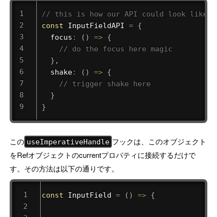
// this is how our API could look like
const
 InputFieldAPI 
=
{
focus
:
(
)
=>
{
// do the focus here magic
}
,
shake
:
(
)
=>
{
// trigger shake here
}
}
この
フックは、このオブジェクト
useImperativeHandle
をRefオブジェクトのcurrentプロパティに接続するだけで
す。その方法は以下の通りです。
const
InputField
=
(
)
=>
{