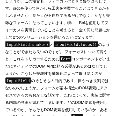
しょうか。この場合も、フォーカスのときと要領は同じで
す。propを使って何かしら工夫を考案することはできるかも
しれませんが、見た目が不自然であるだけでなく、かなり複
雑なフォームになってしまいます。特に、Refを使用してフ
ォーカスを実現していることを考えると、全く同じ問題に対
して2つのソリューションを用いることになります。
と
のよう
InputField.shake()
InputField.focus()
なことができたら良いのですが。 フォーカスについて言う
と、これをトリガーするために
コンポーネントがいま
Form
だにネイティブのDOM APIに頼る必要があるのはなぜでし
ょうか。こうした複雑性を抽象化によって取り除くのが、
のそもそもの目的であり、担うべき役割では
InputField
ないのでしょうか。フォームが基本構造のDOM要素にアク
セスできるのもおかしな話です。これによって、実装に関す
る内部の詳細が漏れてしまいます。どのDOM要素を使用し
ているのか、そもそもDOM要素を使用しているのか、ある