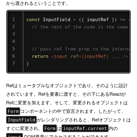
から渡されるということです。
const
InputField
=
(
{
 inputRef 
}
)
=>
{
// the rest of the code is the same
// pass ref from prop to the internal 
return
<
input
ref
=
{
inputRef
}
...
/>
}
Refはミュータブルなオブジェクトであり、そのように設計
されています。Refを要素に渡すと、その下にあるReactが
Refに変更を加えます。そして、変更されるオブジェクトは
コンポーネントの中で宣言されます。したがって、
Form
がレンダリングされると、Refオブジェクトは
InputField
すぐに変更され、
は
内の
Form
inputRef.current
DOM要素にアクセスすることができます。