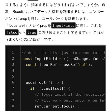
スする」ように指示するにはどうすればよいでしょうか。通
常、Reactにおいてデータと挙動を制御するには、コンポー
ネントにpropを渡し、コールバックを監視します。
「focusItself」というpropを
に渡し、これを
InputField
から
に切り替えることもできますが、これが
false
true
うまくいくのは1回だけです。
// don't do this! just to demonstate how
const
InputField
=
(
{
 onChange
,
 focusIts
const
 inputRef 
=
useRef
(
null
)
;
useEffect
(
(
)
=>
{
if
(
focusItself
)
{
// focus input if the focusItself 
// will work only once, when false
      ref
.
current
.
focus
(
)
;