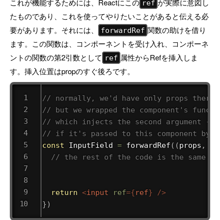
これが機能するためには、Reactにこの
が実際に意図し
ref
たものであり、これを使ってやりたいことがあると伝える必
要があります。それには、
関数の助けを借り
forwardRef
ます。この関数は、コンポーネントを受け入れ、コンポーネ
ントの関数の第2引数として
属性からRefを挿入しま
ref
す。挿入位置はpropのすぐ後ろです。
// normally, we'd have only props there
// but we wrapped the component's functi
// which injects the second argument - r
// if it's passed to this component by i
const
 InputField 
=
forwardRef
(
(
props
,
 re
// the rest of the code is the same
return
<
input
ref
=
{
ref
}
/>
}
)