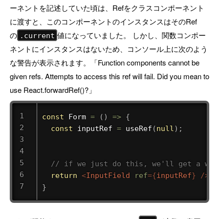
ーネントを記述していた頃は、Refをクラスコンポーネント
に渡すと、このコンポーネントのインスタンスはそのRef
の
値になっていました。 しかし、関数コンポー
.current
ネントにインスタンスはないため、コンソール上に次のよう
な警告が表示されます。「Function components cannot be
given refs. Attempts to access this ref will fail. Did you mean to
use React.forwardRef()?」
const
Form
=
(
)
=>
{
const
 inputRef 
=
useRef
(
null
)
;
// if we just do this, we'll get a war
return
<
InputField
ref
=
{
inputRef
}
/>
}