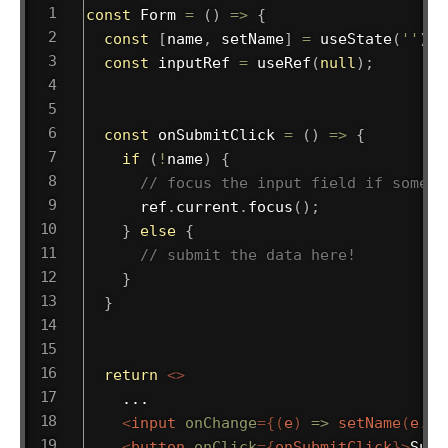
const
Form
=
(
)
=>
{
const
[
name
,
 setName
]
=
useState
(
''
)
;
const
 inputRef 
=
useRef
(
null
)
;
const
onSubmitClick
=
(
)
=>
{
if
(
!
name
)
{
// focus the input field if someon
      ref
.
current
.
focus
(
)
;
}
else
{
// submit the data here!
}
}
return
<
>
    ...

<
input
onChange
=
{
(
e
)
=>
setName
(
e
.
ta
<
button
onClick
=
{
onSubmitClick
}
>
Subm