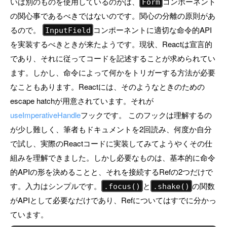
いは別のものを使用しているのかは、
コンポーネント
Form
の関心事であるべきではないのです。関心の分離の原則があ
るので。
コンポーネントに適切な命令的API
InputField
を実装するべきときが来たようです。現状、Reactは宣言的
であり、それに従ってコードを記述することが求められてい
ます。しかし、命令によって何かをトリガーする方法が必要
なこともあります。Reactには、そのようなときのための
escape hatchが用意されています。それが
useImperativeHandle
フックです。 このフックは理解するの
が少し難しく、筆者もドキュメントを2回読み、何度か自分
で試し、実際のReactコードに実装してみてようやくその仕
組みを理解できました。しかし必要なものは、基本的に命令
的APIの形を決めることと、それを接続するRefの2つだけで
す。入力はシンプルです。
と
の関数
.focus()
.shake()
がAPIとして必要なだけであり、Refについてはすでに分かっ
ています。