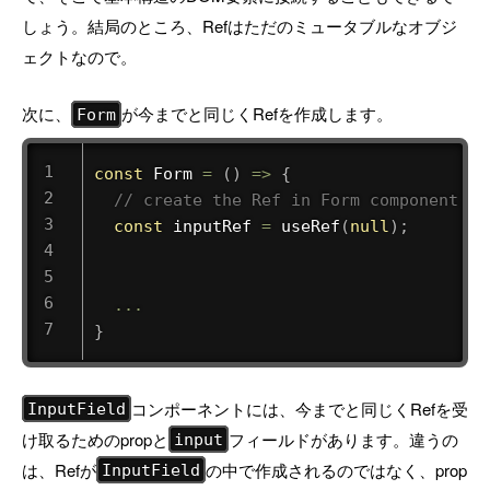
しょう。結局のところ、Refはただのミュータブルなオブジ
ェクトなので。
次に、
が今までと同じくRefを作成します。
Form
const
Form
=
(
)
=>
{
// create the Ref in Form component
const
 inputRef 
=
useRef
(
null
)
;
...
}
コンポーネントには、今までと同じくRefを受
InputField
け取るためのpropと
フィールドがあります。違うの
input
は、Refが
の中で作成されるのではなく、prop
InputField