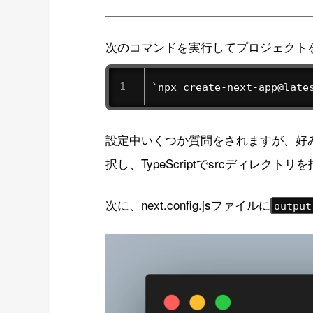
次のコマンドを実行してプロジェクト
`npx create-next-app@late
設定中いくつか質問をされますが、好みで
択し、TypeScriptでsrcディレクト
次に、next.config.jsファイルに
output