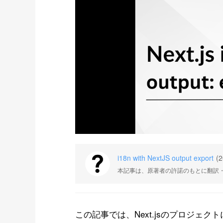
i18n with NextJS output export
(2
本記事は、原著者の許諾のもとに翻訳
この記事では、Next.jsのプロジェク