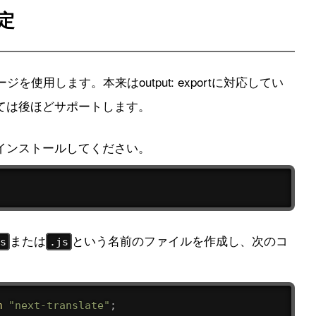
定
ジを使用します。本来はoutput: exportに対応してい
ては後ほどサポートします。
インストールしてください。
または
という名前のファイルを作成し、次のコ
ts
.js
m
"next-translate"
;