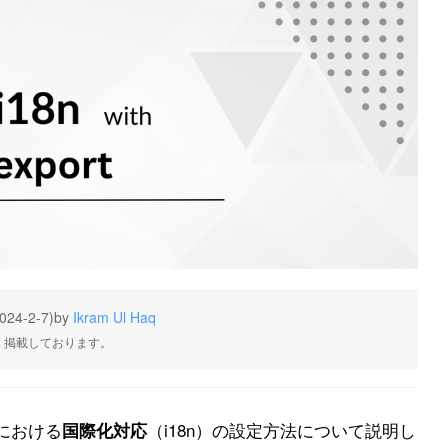
024-2-7)
by
Ikram Ul Haq
・掲載しております。
トにおける
（i18n）の設定方法について説明し
国際化対応