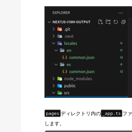
ディレクトリ内の
フ
pages
_app.ts
します。