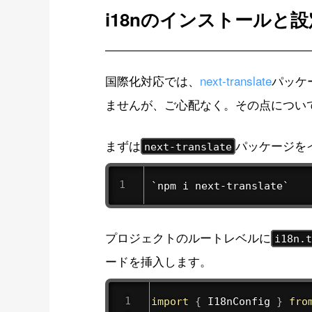
i18nのインストールと設
国際化対応では、
next-translate
パッケー
ませんが、ご心配なく。その点につい
まずは
パッケージを
next-translate
`npm i next-translate`
プロジェクトのルートレベルに
i18n.
ードを挿入します。
import
{
 I18nConfig 
}
fro