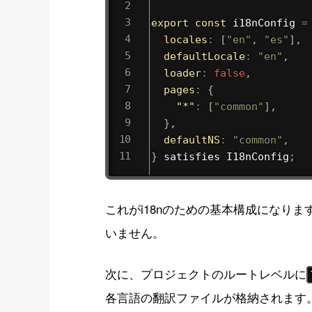
export
const
 i18nConfig 
=
locales
:
[
"en"
,
"es"
]
,
defaultLocale
:
"en"
,
loader
:
false
,
pages
:
{
"*"
:
[
"common"
]
,
}
,
defaultNS
:
"common"
,
}
 satisfies I18nConfig
;
これがi18nのための基本構成になり
いません。
次に、プロジェクトのルートレベルに
各言語の翻訳ファイルが格納されます