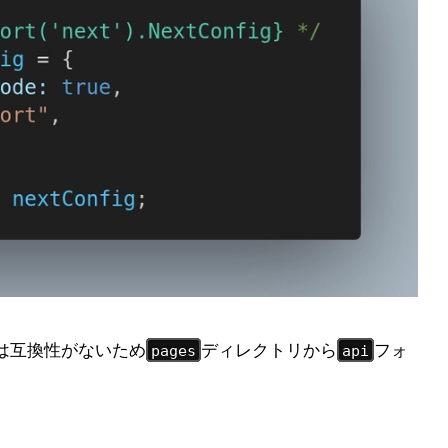
は互換性がないため
ディレクトリから
フォ
pages
api