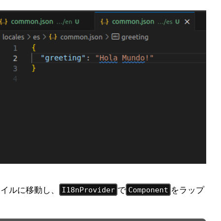
ァイルに移動し、
で
をラップ
I18nProvider
Component