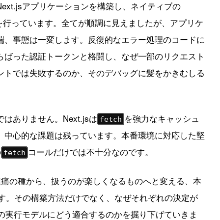
xt.jsアプリケーションを構築し、ネイティブの
ルを行っています。全てが順調に見えましたが、アプリケ
端、事態は一変します。反復的なエラー処理のコードに
らばった認証トークンと格闘し、なぜ一部のリクエスト
ントでは失敗するのか、そのデバッグに髪をかきむしる
ありません。Next.jsは
を強力なキャッシュ
fetch
、中心的な課題は残っています。本番環境に対応した堅
の
コールだけでは不十分なのです。
fetch
頭痛の種から、扱うのが楽しくなるものへと変える、本
します。その構築方法だけでなく、なぜそれぞれの決定が
特有の実行モデルにどう適合するのかを掘り下げていきま