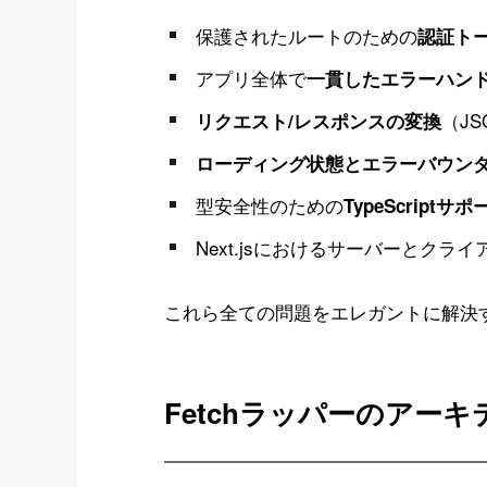
保護されたルートのための
認証ト
アプリ全体で
一貫したエラーハン
（J
リクエスト/レスポンスの変換
ローディング状態とエラーバウン
型安全性のための
TypeScriptサポ
Next.jsにおけるサーバーとク
これら全ての問題をエレガントに解決
Fetchラッパーのアー