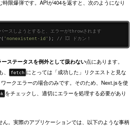
時限爆弾です。APIが404を返すと、次のようになり
をパースしようとすると、エラーがthrowされます
r
(
'nonexistent-id'
)
;
// 💥 ドカン！
点にあります。
エラーステータスを例外として扱わない
も、
にとっては「成功した」リクエストと見な
fetch
ネットワークエラーの場合のみです。そのため、Next.jsを使
をチェックし、適切にエラーを処理する必要があり
ok
せん。実際のアプリケーションでは、以下のような事柄