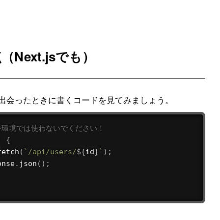
Next.jsでも）
出会ったときに書くコードを見てみましょう。
本番環境では使わないでください！
)
{
fetch
(
`
/api/users/
${
id
}
`
)
;
onse
.
json
(
)
;