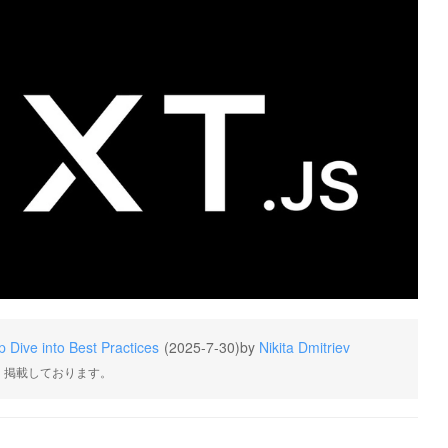
 Dive into Best Practices
(2025-7-30)
by
Nikita Dmitriev
・掲載しております。