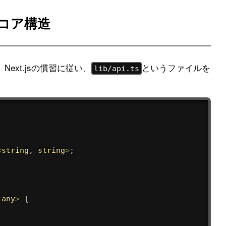
コア構造
ext.jsの慣習に従い、
というファイルを
lib/api.ts
<
string
,
string
>
;
any
>
{