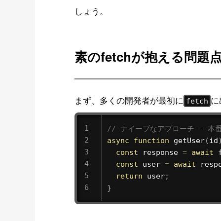
しょう。
素のfetchが抱える問題点（
まず、多くの開発者が最初に
に
fetch
// ナイーブなアプローチ - 
async
function
getUser
(
id
const
 response 
=
await
const
 user 
=
await
 resp
return
 user
;
}