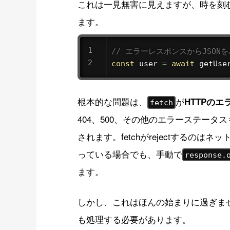
これは一見無害に見えますが、時を刻む
ます。
// エラーレスポンスからJSON
const
 user 
=
await
getUse
根本的な問題は、
が
HTTPの
fetch
404、500、その他のエラーステータス
されます。fetchがrejectするのは
っている場合でも、手動で
response.
ます。
しかし、これはほんの始まりに過ぎま
も処理する必要があります。