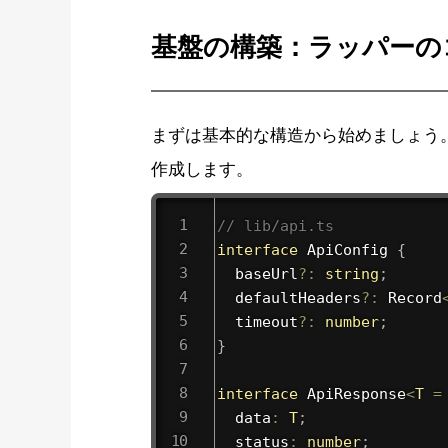
基盤の構築：ラッパーの
まずは基本的な構造から始めましょう。N
作成します。
// lib/api.ts
interface
ApiConfig
{
  baseUrl
?
:
string
;
  defaultHeaders
?
:
 Record
  timeout
?
:
number
;
}
interface
ApiResponse
<
T
=
  data
:
T
;
  status
:
number
;