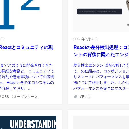
8日
2025年7月25日
のReactとコミュニティの現
Reactの差分検出処理：
ントの背後に隠れたエンジ
これまでどのように開発されてきた
差分検出エンジン 以前投稿した記
の詳細な考察と、コミュニティで
で、の仕組みと、コンポジショ
る混乱や懸念事項についての説明
りスマートにパフォーマンスを
日、Reactとそのエコシステムの
法について説明しました。しかし、
で分裂しており、…
パフォーマンスを完全にマスタ
OSS
オープンソース
React