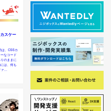
Sカスケー
は、CSSカ
シーなコード
ありのままに
的には、何も
ファ…