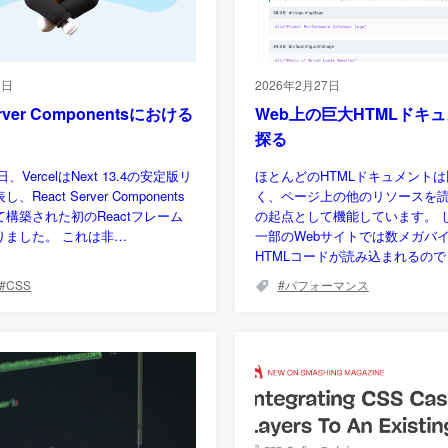
5日
2026年2月27日
erver Componentsにおける
Web上の巨大HTMLドキ
探る
日、VercelはNext 13.4の安定版リ
ほとんどのHTMLドキュメント
React Server Components
く、ページ上の他のリソースを
構築された初のReactフレーム
の起点として機能しています。 
りました。 これは非…
一部のWebサイトでは数メガバ
HTMLコードが読み込まれるの
CSS
パフォーマンス