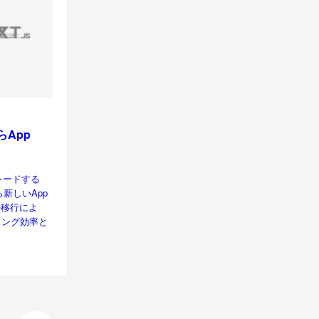
からApp
グレードする
から新しいApp
の移行によ
ィング効率と