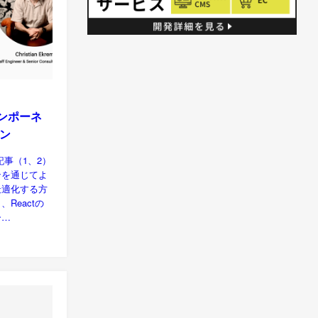
コンポーネ
ン
事（1、2）
ンを通じてよ
最適化する方
Reactの
ー…