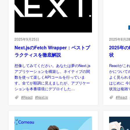
2025年9月25日
2025年8月2
Next.jsのFetch Wrapper：ベストプ
2025年
ラクティスを徹底解説
状
想像してみてください。あなたは夢のNext.js
Reactが
アプリケーションを構築し、ネイティブの関
かについて
数を使って楽しくAPIコールを行っていま
よく見られ
す。全てが順調に見えましたが、アプリケー
はじめに 今
ションを本番環境にデプロイした…
状況は複雑
React
Next.js
React