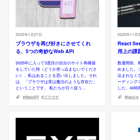
2026年1月27日
2025年11月
ブラウザを再び好きにさせてくれ
React S
る、5つの奇妙なWeb API
用上の課
2025年に入って3度目の自分のサイト再構築
数週間前、
をしていた時（どうか突っ込まないでくださ
めました。
い）、私はあることを思い出しました。それ
込まれなく
は、「ブラウザは実は魔法のような存在だ」
ーディング
ということです。 私たちが日々扱う…
した。40
WebAPI
ブラウザ
Next.js