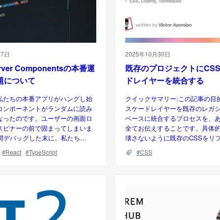
27日
2025年10月30日
erver Componentsの本番運
既存のプロジェクトにCS
題について
ドレイヤーを統合する
私たちの本番アプリがハングし始
クイックサマリー:この記事の目的
コンポーネントがランダムに読み
スケードレイヤーを既存のレガ
なったのです。ユーザーの画面ロ
ベースに統合するプロセスを、
スピナーの前で固まってしまいま
全てお伝えすることです。具体
時間デバッグした末に、私たち…
壊さないように既存のCSSをリ
React
TypeScript
CSS