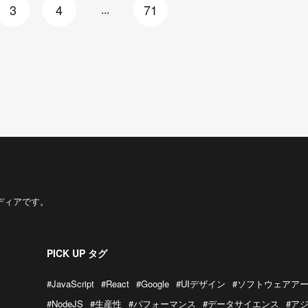
3
4
71
...
ディアです。
PICK UP タグ
#JavaScript
#React
#Google
#UIデザイン
#ソフトウェアア
#NodeJS
#生産性
#パフォーマンス
#データサイエンス
#ア