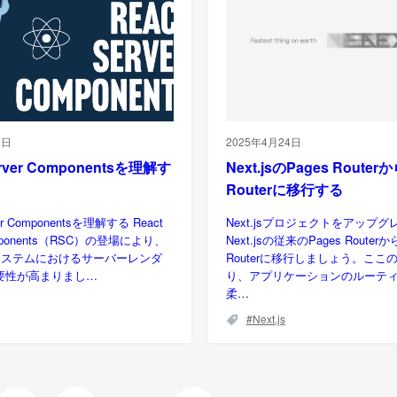
2日
2025年4月24日
erver Componentsを理解す
Next.jsのPages Router
Routerに移行する
ver Componentsを理解する React
Next.jsプロジェクトをアップ
omponents（RSC）の登場により、
Next.jsの従来のPages Router
コシステムにおけるサーバーレンダ
Routerに移行しましょう。ここ
要性が高まりまし…
り、アプリケーションのルーテ
柔…
Next.js