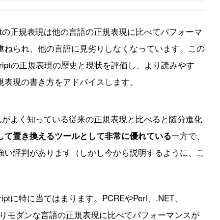
criptの正規表現は他の言語の正規表現に比べてパフォーマ
重ねられ、他の言語に見劣りしなくなっています。この
avaScriptの正規表現の歴史と現状を評価し、より読みやす
規表現の書き方をアドバイスします。
、皆さんがよく知っている従来の正規表現と比べると随分進化
一方で、
して置き換えるツールとして非常に優れている
強い評判があります（しかし今から説明するように、こ
ptに特に当てはまります。PCREやPerl、.NET、
といったよりモダンな言語の正規表現に比べてパフォーマンスが