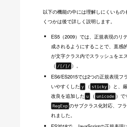
以下の機能の中には理解しにくいもの
くつかは後で詳しく説明します。
ES5（2009）では、正規表現
成されるようにすることで、直感
が文字クラス内でスラッシュをエ
（
）。
/[/]/
ES6/ES2015では2つの正規
いやすくした
（
）と、厳
y
sticky
改良を追加した
（
）で
u
unicode
のサブクラス化対応、フラ
RegExp
れました。
ES2018で、JavaScriptの正