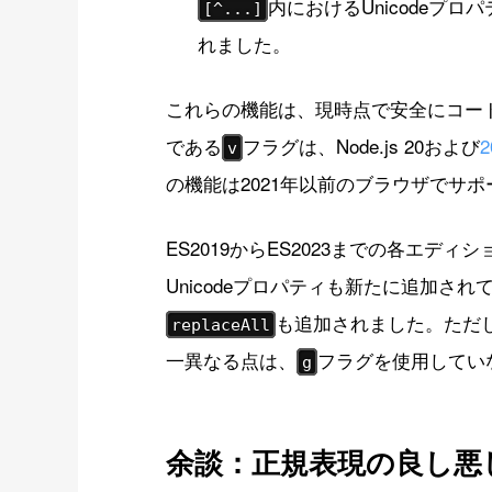
内におけるUnicodeプ
[^...]
れました。
これらの機能は、現時点で安全にコー
である
フラグは、Node.js 20および
v
の機能は2021年以前のブラウザでサ
ES2019からES2023までの各エディ
Unicodeプロパティも新たに追加され
も追加されました。ただし
replaceAll
一異なる点は、
フラグを使用してい
g
余談：正規表現の良し悪