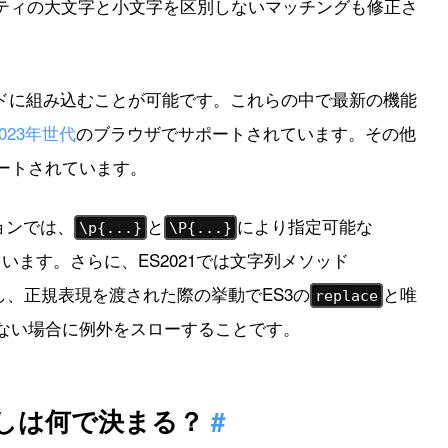
ロパティの大文字と小文字を区別しないマッチングも修正さ
ドに組み込むことが可能です。これらの中で最新の機能
2023年世代
のブラウザでサポートされています。その他
ポートされています。
ションでは、
と
により指定可能な
\p{...}
\P{...}
ています。さらに、ES2021では文字列メソッド
、正規表現を渡された際の挙動でES3の
と唯
replace
ない場合に例外をスローすることです。
しは何で決まる？
#