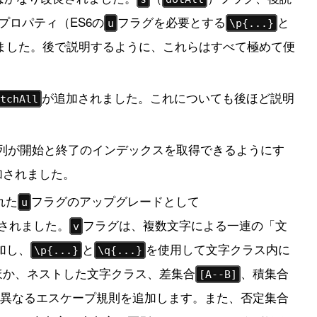
eプロパティ（ES6の
フラグを必要とする
と
u
\p{...}
ました。後で説明するように、これらはすべて極めて便
が追加されました。これについても後ほど説明
atchAll
文字列が開始と終了のインデックスを取得できるようにす
加されました。
れた
フラグのアップグレードとして
u
されました。
フラグは、複数文字による一連の「文
v
加し、
と
を使用して文字クラス内に
\p{...}
\q{...}
ほか、ネストした文字クラス、差集合
、積集合
[A--B]
異なるエスケープ規則を追加します。また、否定集合