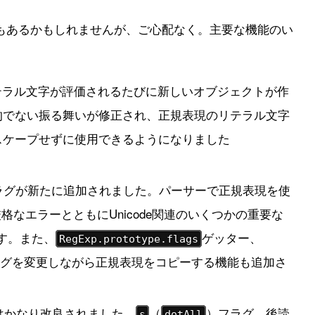
もあるかもしれませんが、ご心配なく。主要な機能のい
のリテラル文字が評価されるたびに新しいオブジェクトが作
的でない振る舞いが修正され、正規表現のリテラル文字
スケープせずに使用できるようになりました
表現フラグが新たに追加されました。パーサーで正規表現を使
格なエラーとともにUnicode関連のいくつかの重要な
す。また、
ゲッター、
RegExp.prototype.flags
グを変更しながら正規表現をコピーする機能も追加さ
規表現はかなり改良されました。
（
）フラグ、後読
s
dotAll