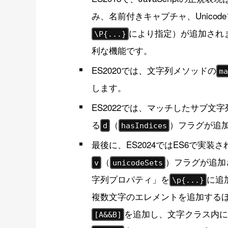
み、名前付きキャプチャ、Unicod
により指定）が追加され
\P{...}
利な機能です。
ES2020では、文字列メソッドの
m
します。
ES2022では、マッチしたサブ
る
（
）フラグが追
d
hasIndices
最後に、ES2024ではES6で実装さ
（
）フラグが追加
v
unicodeSets
字列プロパティ」を
に追
\p{...}
複数文字のエレメントを追加する
を追加し、文字クラス内に
[A&&B]