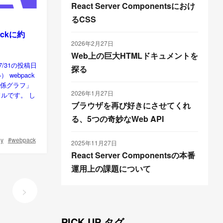
React Server Componentsにおけ
るCSS
ckに約
2026年2月27日
Web上の巨大HTMLドキュメントを
/31の投稿日
探る
webpack
関係グラフ」
2026年1月27日
ルです。 し
ブラウザを再び好きにさせてくれ
る、5つの奇妙なWeb API
y
webpack
2025年11月27日
React Server Componentsの本番
運用上の課題について
>
PICK UP タグ