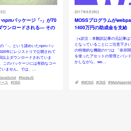
13日
2017年9月28日
npmパッケージ「-」が70
MOSSプログラムがwebpa
ダウンロードされる— その
1400万円の助成金を支給
（※訳注：本翻訳記事の元記事は7
となっていることにご注意下さい） 
の「-」という謎めいたnpmパッ
の特徴的な機能の1つは 「依存
020年にレジストリで公開されて
を使ったアセットの管理とバンド
万回以上ダウンロードされていま
かしながら、we…
に、このパッケージには有効なコー
ていません。では、…
JavaScript
NodeJS
ソース
OSS
MOSS
OSS
WebAssembl