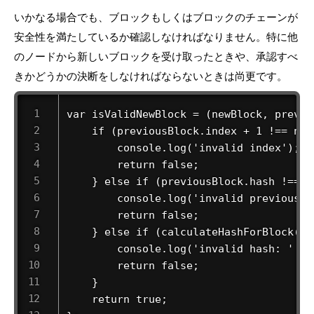
いかなる場合でも、ブロックもしくはブロックのチェーンが
安全性を満たしているか確認しなければなりません。特に他
のノードから新しいブロックを受け取ったときや、承認すべ
きかどうかの決断をしなければならないときは尚更です。
 var isValidNewBlock = (newBlock, previou
     if (previousBlock.index + 1 !== new
         console.log('invalid index'); 

         return false; 

     } else if (previousBlock.hash !== n
         console.log('invalid previoushas
         return false; 

     } else if (calculateHashForBlock(ne
         console.log('invalid hash: ' + 
         return false; 

     } 

     return true; 
