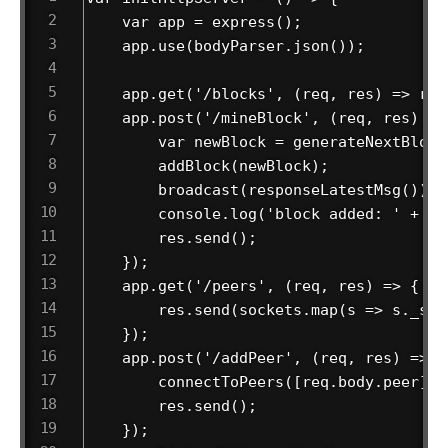
    var app = express();

    app.use(bodyParser.json());

    app.get('/blocks', (req, res) => res
    app.post('/mineBlock', (req, res) => 
        var newBlock = generateNextBlock
        addBlock(newBlock);

        broadcast(responseLatestMsg());

        console.log('block added: ' + JS
        res.send();

    });

    app.get('/peers', (req, res) => {

        res.send(sockets.map(s => s._soc
    });

    app.post('/addPeer', (req, res) => {

        connectToPeers([req.body.peer]);

        res.send();

    });
