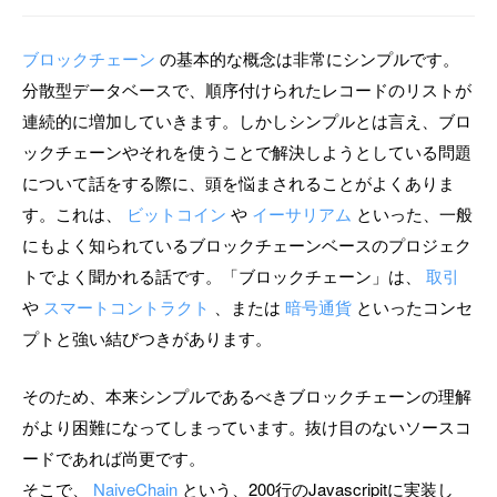
ブロックチェーン
の基本的な概念は非常にシンプルです。
分散型データベースで、順序付けられたレコードのリストが
連続的に増加していきます。しかしシンプルとは言え、ブロ
ックチェーンやそれを使うことで解決しようとしている問題
について話をする際に、頭を悩まされることがよくありま
す。これは、
ビットコイン
や
イーサリアム
といった、一般
にもよく知られているブロックチェーンベースのプロジェク
トでよく聞かれる話です。「ブロックチェーン」は、
取引
や
スマートコントラクト
、または
暗号通貨
といったコンセ
プトと強い結びつきがあります。
そのため、本来シンプルであるべきブロックチェーンの理解
がより困難になってしまっています。抜け目のないソースコ
ードであれば尚更です。
そこで、
NaiveChain
という、200行のJavascripitに実装し