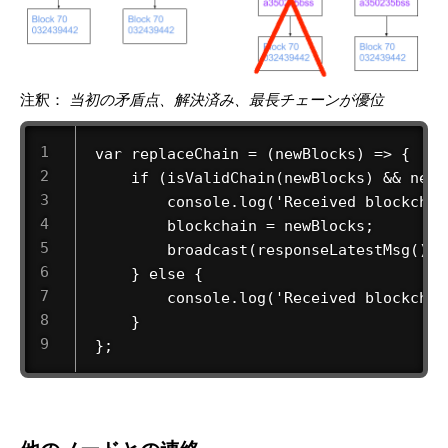
注釈：
当初の矛盾点、解決済み、最長チェーンが優位
 var replaceChain = (newBlocks) => { 

     if (isValidChain(newBlocks) && newB
         console.log('Received blockchai
         blockchain = newBlocks; 

         broadcast(responseLatestMsg()); 
     } else { 

         console.log('Received blockchain
     } 

 }; 