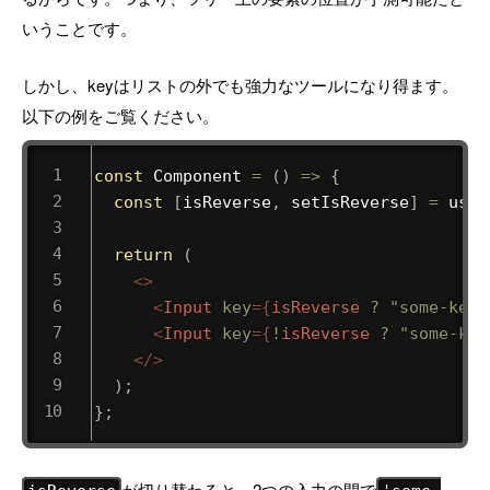
いうことです。
しかし、keyはリストの外でも強力なツールになり得ます。
以下の例をご覧ください。
const
Component
=
(
)
=>
{
const
[
isReverse
,
 setIsReverse
]
=
useS
return
(
<
>
<
Input
key
=
{
isReverse 
?
"some-key"
<
Input
key
=
{
!
isReverse 
?
"some-key
</
>
)
;
}
;
が切り替わると、2つの入力の間で