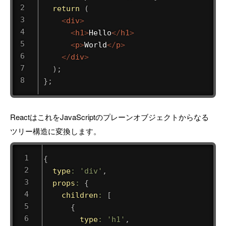
return
(
<
div
>
<
h1
>
Hello
</
h1
>
<
p
>
World
</
p
>
</
div
>
)
;
}
;
ReactはこれをJavaScriptのプレーンオブジェクトからなる
ツリー構造に変換します。
{
type
:
'div'
,
props
:
{
children
:
[
{
type
:
'h1'
,