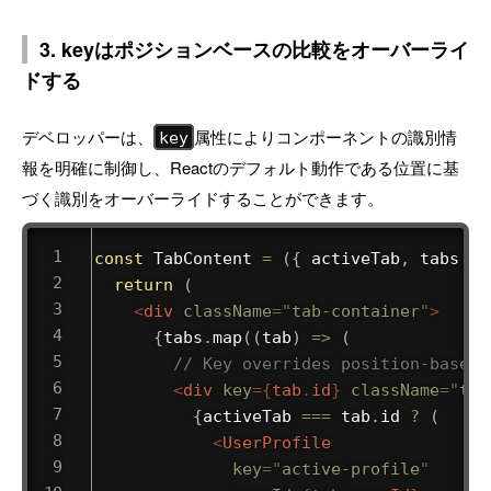
3. keyはポジションベースの比較をオーバーライ
ドする
デベロッパーは、
属性によりコンポーネントの識別情
key
報を明確に制御し、Reactのデフォルト動作である位置に基
づく識別をオーバーライドすることができます。
const
TabContent
=
(
{
 activeTab
,
 tabs 
}
)
return
(
<
div
className
=
"
tab-container
"
>
{
tabs
.
map
(
(
tab
)
=>
(
// Key overrides position-based 
<
div
key
=
{
tab
.
id
}
className
=
"
tab
{
activeTab 
===
 tab
.
id 
?
(
<
UserProfile
key
=
"
active-profile
"