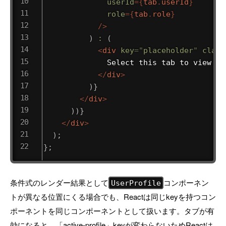
userId
=
{
tab
.
userId
}
role
=
{
tab
.
role
}
/>
)
:
(
<
div
key
=
"
placeholder
"
class
              Select this tab to view 
{
t
</
div
>
)
}
</
div
>
)
)
}
</
div
>
)
;
}
;
条件式のレンダー結果として
コンポーネン
UserProfile
トが異なる位置にくる場合でも、Reactは同じkeyを持つコン
ポーネントを同じコンポーネントとして扱います。タブが有
効になると、「active-profile」keyが変わらないためReactは