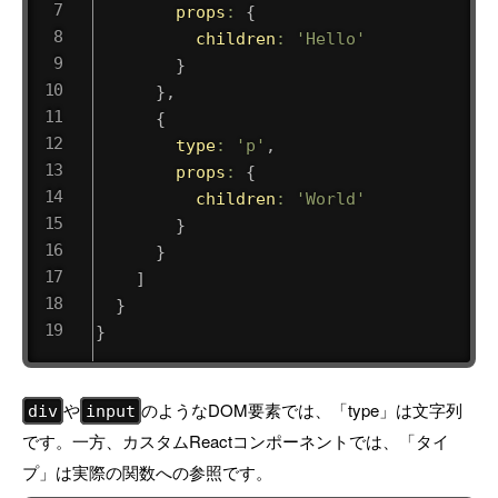
props
:
{
children
:
'Hello'
}
}
,
{
type
:
'p'
,
props
:
{
children
:
'World'
}
}
]
}
}
や
のようなDOM要素では、「type」は文字列
div
input
です。一方、カスタムReactコンポーネントでは、「タイ
プ」は実際の関数への参照です。