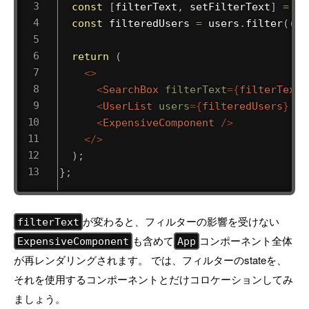
const
[
filterText
,
 setFilterText
]
=
us
const
 filteredUsers 
=
 users
.
filter
(
(
us
return
(
<
>
<
SearchBox
filterText
=
{
filterText
}
<
UserList
users
=
{
filteredUsers
}
/>
<
ExpensiveComponent
/>
</
>
)
;
}
;
が変わると、フィルターの影響を受けない
filterText
も含めて
コンポーネント全体
ExpensiveComponent
App
が再レンダリングされます。 では、フィルターのstateを、
それを使用するコンポーネントとだけコロケーションしてみ
ましょう。