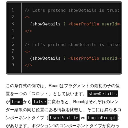
// Let's pretend showDetails is true: Re
<
>
{
showDetails 
?
<
UserProfile
userId
=
{
12
</
>
// Let's pretend showDetails is false: R
<
>
{
showDetails 
?
<
UserProfile
userId
=
{
12
</
>
この条件式の例では、Reactはフラグメントの最初の子の位
置を一つの「スロット」として扱います。
showDetails
が
から
に変わると、Reactはそれぞれのレン
true
false
ダー結果の同じ位置にある情報を比較し、そこには異なるコ
ンポーネントタイプ（
vs
）
UserProfile
LoginPrompt
があります。ポジション1のコンポーネントタイプが変わっ