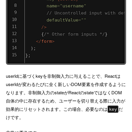
name
=
"
username
"
// Uncontrolled input with defau
defaultValue
=
"
"
/>
{
/* Other form inputs */
}
</
form
>
)
;
}
;
userIdに基づくkeyを非制御入力に与えることで、Reactは
userIdが変わるたびに全く新しいDOM要素を作成するように
なります。非制御入力のstateがReactのstateではなくDOM
自体の中に存在するため、ユーザーを切り替える際に入力が
効果的にリセットされます。この場合、必要なのは
だ
key
けです。