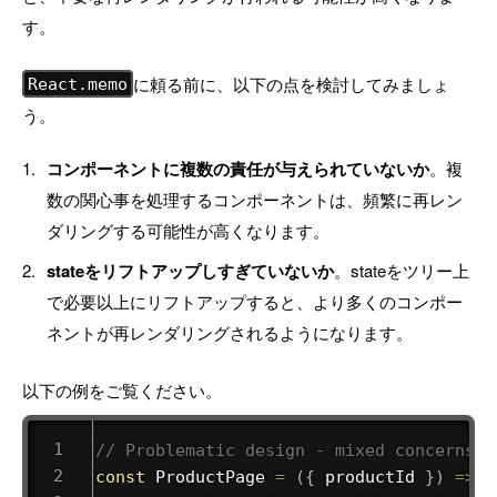
す。
に頼る前に、以下の点を検討してみましょ
React.memo
う。
コンポーネントに複数の責任が与えられていないか
。複
数の関心事を処理するコンポーネントは、頻繁に再レン
ダリングする可能性が高くなります。
stateをリフトアップしすぎていないか
。stateをツリー上
で必要以上にリフトアップすると、より多くのコンポー
ネントが再レンダリングされるようになります。
以下の例をご覧ください。
// Problematic design - mixed concerns
const
ProductPage
=
(
{
 productId 
}
)
=>
{