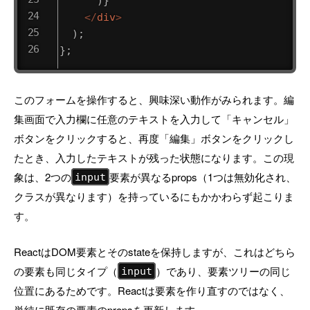
)
}
</
div
>
)
;
}
;
このフォームを操作すると、興味深い動作がみられます。編
集画面で入力欄に任意のテキストを入力して「キャンセル」
ボタンをクリックすると、再度「編集」ボタンをクリックし
たとき、入力したテキストが残った状態になります。この現
象は、2つの
要素が異なるprops（1つは無効化され、
input
クラスが異なります）を持っているにもかかわらず起こりま
す。
ReactはDOM要素とそのstateを保持しますが、これはどちら
の要素も同じタイプ（
）であり、要素ツリーの同じ
input
位置にあるためです。Reactは要素を作り直すのではなく、
単純に既存の要素のpropsを更新します。