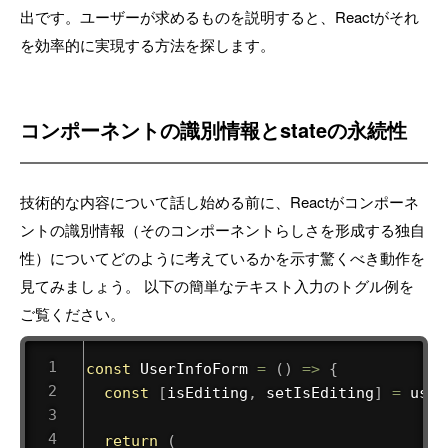
出です。ユーザーが求めるものを説明すると、Reactがそれ
を効率的に実現する方法を探します。
コンポーネントの識別情報とstateの永続性
技術的な内容について話し始める前に、Reactがコンポーネ
ントの識別情報（そのコンポーネントらしさを形成する独自
性）についてどのように考えているかを示す驚くべき動作を
見てみましょう。 以下の簡単なテキスト入力のトグル例を
ご覧ください。
const
UserInfoForm
=
(
)
=>
{
const
[
isEditing
,
 setIsEditing
]
=
useS
return
(