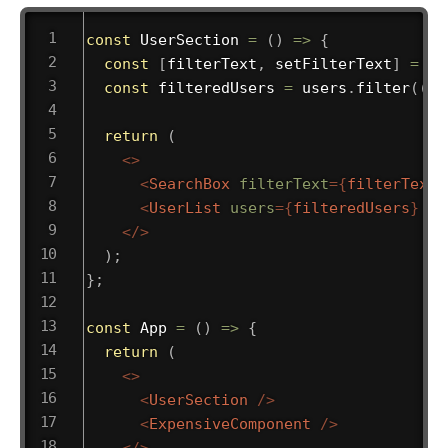
const
UserSection
=
(
)
=>
{
const
[
filterText
,
 setFilterText
]
=
us
const
 filteredUsers 
=
 users
.
filter
(
(
us
return
(
<
>
<
SearchBox
filterText
=
{
filterText
}
<
UserList
users
=
{
filteredUsers
}
/>
</
>
)
;
}
;
const
App
=
(
)
=>
{
return
(
<
>
<
UserSection
/>
<
ExpensiveComponent
/>
</
>