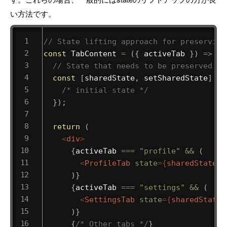
い方法です。
// State lifting approach for preserving
const
TabContent
=
(
{
 activeTab 
}
)
=>
{
// State that needs to be preserved ac
const
[
sharedState
,
 setSharedState
]
=
/* initial state */
}
)
;
return
(
<
div
>
{
activeTab 
===
"profile"
&&
(
<
ProfileTab
state
=
{
sharedState
}
)
}
{
activeTab 
===
"settings"
&&
(
<
SettingsTab
state
=
{
sharedState
}
)
}
{
/* Other tabs */
}