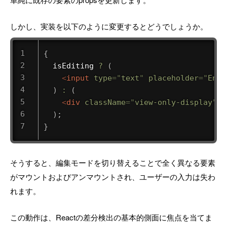
しかし、実装を以下のように変更するとどうでしょうか。
{
  isEditing 
?
(
<
input
type
=
"
text
"
placeholder
=
"
Ente
)
:
(
<
div
className
=
"
view-only-display
"
>
N
)
;
}
そうすると、編集モードを切り替えることで全く異なる要素
がマウントおよびアンマウントされ、ユーザーの入力は失わ
れます。
この動作は、Reactの差分検出の基本的側面に焦点を当てま