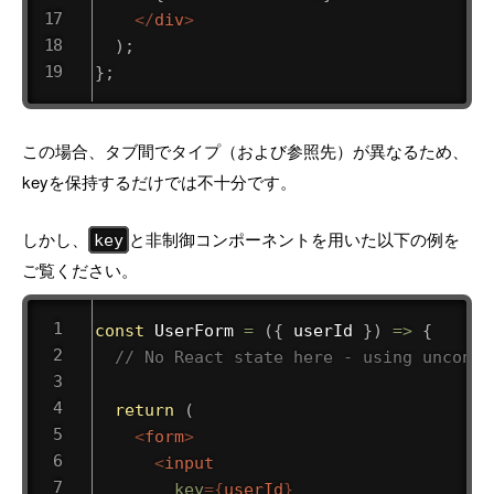
</
div
>
)
;
}
;
この場合、タブ間でタイプ（および参照先）が異なるため、
keyを保持するだけでは不十分です。
しかし、
と非制御コンポーネントを用いた以下の例を
key
ご覧ください。
const
UserForm
=
(
{
 userId 
}
)
=>
{
// No React state here - using uncontr
return
(
<
form
>
<
input
key
=
{
userId
}