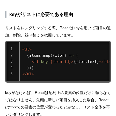
keyがリストに必要である理由
リストをレンダリングする際、Reactはkeyを用いて項目の追
加、削除、並べ替えを把握しています。
<
ul
>
{
items
.
map
(
(
item
)
=>
(
<
li
key
=
{
item
.
id
}
>
{
item
.
text
}
</
li
>
)
)
}
</
ul
>
keyがなければ、Reactは配列上の要素の位置だけに頼らなく
てはなりません。先頭に新しい項目を挿入した場合、React
はすべての要素の位置が変わったとみなし、リスト全体を再
レンダリングします。