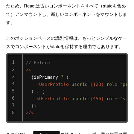
たため、Reactは古いコンポーネントをすべて（stateも含め
て）アンマウントし、新しいコンポーネントをマウントしま
す。
このポジションベースの識別情報は、もっとシンプルなケー
スでコンポーネントがstateを保持する理由でもあります。
// Before
<
>
{
isPrimary 
?
(
<
UserProfile
userId
=
{
123
}
role
=
"
prim
)
:
(
<
UserProfile
userId
=
{
456
}
role
=
"
seco
)
}
</
>