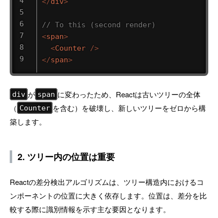
</
div
>
// To this (second render)
<
span
>
<
Counter
/>
</
span
>
が
に変わったため、Reactは古いツリーの全体
div
span
（
を含む）を破壊し、新しいツリーをゼロから構
Counter
築します。
2. ツリー内の位置は重要
Reactの差分検出アルゴリズムは、ツリー構造内におけるコ
ンポーネントの位置に大きく依存します。位置は、差分を比
較する際に識別情報を示す主な要因となります。