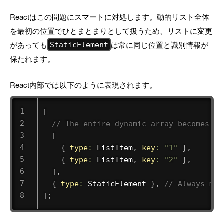
Reactはこの問題にスマートに対処します。動的リスト全体
を最初の位置でひとまとまりとして扱うため、リストに変更
があっても
は常に同じ位置と識別情報が
StaticElement
保たれます。
React内部では以下のように表現されます。
[
// The entire dynamic array becomes a 
[
{
type
:
 ListItem
,
key
:
"1"
}
,
{
type
:
 ListItem
,
key
:
"2"
}
,
]
,
{
type
:
 StaticElement 
}
,
// Always mai
]
;