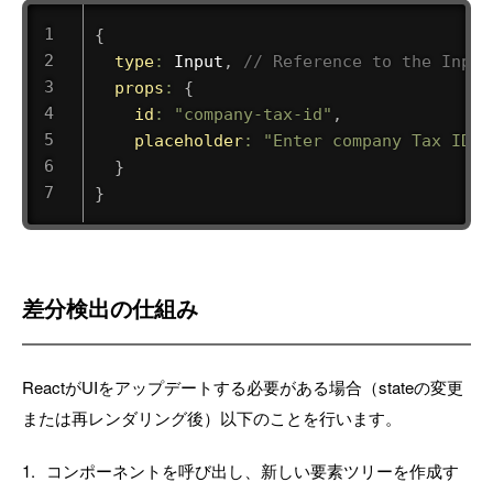
{
type
:
 Input
,
// Reference to the Input
props
:
{
id
:
"company-tax-id"
,
placeholder
:
"Enter company Tax ID"
}
}
差分検出の仕組み
ReactがUIをアップデートする必要がある場合（stateの変更
または再レンダリング後）以下のことを行います。
コンポーネントを呼び出し、新しい要素ツリーを作成す