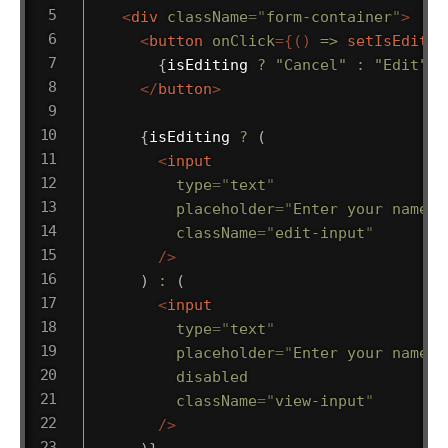
<
div
className
=
"
form-container
"
>
<
button
onClick
=
{
(
)
=>
setIsEditin
{
isEditing 
?
"Cancel"
:
"Edit"
}
</
button
>
{
isEditing 
?
(
<
input
type
=
"
text
"
placeholder
=
"
Enter your name
"
className
=
"
edit-input
"
/>
)
:
(
<
input
type
=
"
text
"
placeholder
=
"
Enter your name
"
disabled
className
=
"
view-input
"
/>