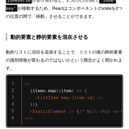
isReverse
'some-
が移動するため、Reactはコンポーネントのstateを2つ
key'
の位置の間で「移動」させることができます。
動的要素と静的要素を混在させる
動的リストに項目を追加することで、リストの後の静的要素
の識別情報が変わるのではないかという懸念がよく聞かれま
す。
<
>
{
items
.
map
(
(
item
)
=>
(
<
ListItem
key
=
{
item
.
id
}
/>
)
)
}
<
StaticElement
/>
{
/* Will this re-mou
</
>