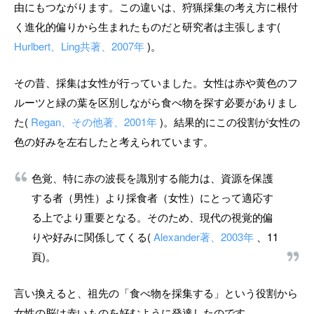
由にもつながります。この違いは、狩猟採集の考え方に根付
く進化的偏りから生まれたものだと研究者は主張します(
Hurlbert、Ling共著、2007年
)。
その昔、採集は女性が行っていました。女性は赤や黄色のフ
ルーツと緑の葉を区別しながら食べ物を探す必要がありまし
た(
Regan、その他著、2001年
)。結果的にこの役割が女性の
色の好みを左右したと考えられています。
色覚、特に赤の波長を識別する能力は、資源を保護
する者（男性）より採食者（女性）にとって適応す
る上でより重要となる。そのため、現代の視覚的偏
りや好みに関係してくる(
Alexander著、2003年
、11
頁)。
言い換えると、祖先の「食べ物を採集する」という役割から
女性の脳は赤いものを好むように発達したのです。