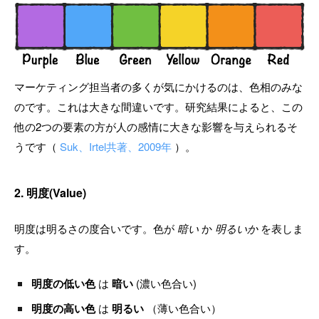
マーケティング担当者の多くが気にかけるのは、色相のみな
のです。これは大きな間違いです。研究結果によると、この
他の2つの要素の方が人の感情に大きな影響を与えられるそ
うです（
Suk、Irtel共著、2009年
）。
2. 明度(Value)
明度は明るさの度合いです。色が
暗い
か
明るいか
を表しま
す。
明度の低い色
は
暗い
(濃い色合い)
明度の高い色
は
明るい
（薄い色合い）