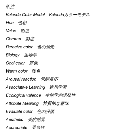
訳注
Kolenda Color Model Kolendaカラーモデル
Hue 色相
Value 明度
Chroma 彩度
Perceive color 色の知覚
Biology 生物学
Cool color 寒色
Warm color 暖色
Arousal reaction 覚醒反応
Associative Learning 連想学習
Ecological valence 生態学的誘発性
Attribute Meaning 性質的な意味
Evaluate color 色の評価
Aesthetic 美的感覚
Appropriate 妥当性