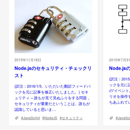
2015年11月18日
2015年7月3
Node.jsのセキュリティ・チェックリ
Node.
スト
(訳注：20
ックを元に記
(訳注：2016/1/5、いただいた翻訳フィードバ
の”イベン
ックを元に記事を修正いたしました。) セキ
リオを操作
ュリティ – 誰もが見て見ぬふりをする問題 。
ちあふれて
セキュリティが重要だということは、誰もが
認識していると思いま…
JavaScript
NodeJS
セキュリティ
JavaScr