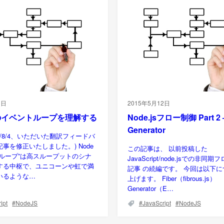
1日
2015年5月12日
jsのイベントループを理解する
Node.jsフロー制御 Part 2 
Generator
15/8/4、いただいた翻訳フィードバ
事を修正いたしました。) Node
この記事は、 以前投稿した
トループ”は高スループットのシナ
JavaScript/node.jsでの非
する中枢で、ユニコーンや虹で満
記事 の続編です。 今回は以下
いるような…
上げます。 Fiber（fibrous.js）
Generator（E…
ipt
NodeJS
JavaScript
NodeJS