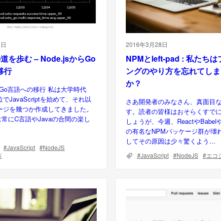
8日
2016年3月28日
の道を歩む – Node.jsからGo
NPMとleft-pad : 私た
移行
ングのやり方を忘れてしま
か？
sからGo言語への移行 私は大学時代
でJavaScriptを始めて、それ以
さあ開発者のみなさん、真面目
ージを幾つか作成してきました。
す。読者の皆様はおそらくすで
iptは常にC言語やJavaの合間の楽し
しょうが、今週、ReactやBabe
の有名なNPMパッケージ群が壊
してその原因は少々驚くよう…
JavaScript
NodeJS
バ
JavaScript
NodeJS
エコ