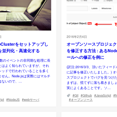
日
2016年2月4日
sのClusterをセットアップし
オープンソースプロジェク
を並列化・高速化する
を修正する方法 : あるNod
ールへの修正を例に
sが多数のイベントの非同期な処理に長
とはよく知られていますが、それ
(訳注:2016/3/3、頂いたフィ
レッドで行われていることを多く
に記事を修正いたしました。) 
せん。Node.jsは実際にはマルチ
スプロジェクトでバグを見つけ
はないので、…
まずは、慌てずに落ち着きまし
実によくあることです。ソ…
Git
Github
JavaScript
ipt
NodeJS
webサーバ
オープンソース