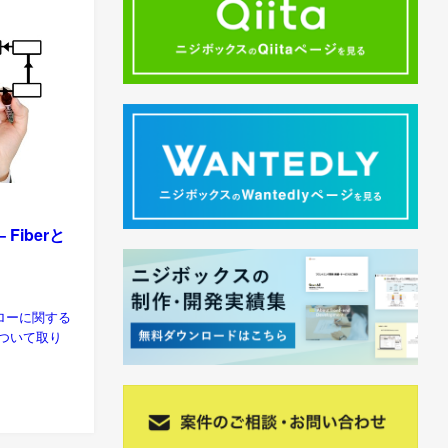
– Fiberと
同期フローに関する
について取り