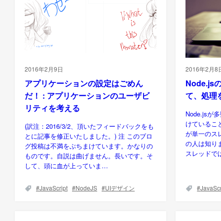
2016年2月9日
2016年2月8
アプリケーションの設定はごめん
Node.j
だ！ : アプリケーションのユーザビ
て、処理
リティを考える
Node.j
けているこ
(訳注：2016/3/2、頂いたフィードバックをも
が単一のス
とに記事を修正いたしました。) 注 このブロ
の人は知りま
グ投稿は不満をぶちまけています。かなりの
スレッドで
ものです。自説は曲げません。長いです。そ
して、頭に血が上っていま…
JavaScript
NodeJS
UIデザイン
JavaScr