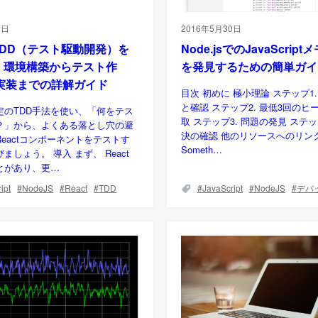
7日
2016年5月30日
でTDD（テスト駆動開発）を
Node.jsでのJavaScrip
: 環境構築からテスト作
を発見するための簡単ガイ
実装までの詳解ガイド
目次 初めに 極小理論 ステップ1
と確認 ステップ2. 最低3回のヒ
定のTDD手法を使い、「何をテス
取 ステップ3. 問題の発見 ステッ
？」から、よくある落とし穴の避
決の確認 他のリソースへのリン
eactコンポーネントをテストす
Someth…
ましょう。 導入 まず、 React
とがあり、更…
ipt
NodeJS
React
TDD
JavaScript
NodeJS
デバ