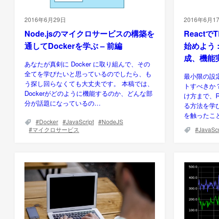
2016年6月29日
2016年6月1
Node.jsのマイクロサービスの構築を
React
通してDockerを学ぶ – 前編
始めよう 
成、機能
あなたが真剣に Docker に取り組んで、その
全てを学びたいと思っているのでしたら、も
最小限の設
う探し回らなくても大丈夫です。 本稿では、
トすべきか
Dockerがどのように機能するのか、どんな部
け方まで、R
分が話題になっているの…
る方法を学び
を触ったこ
Docker
JavaScript
NodeJS
マイクロサービス
JavaScr