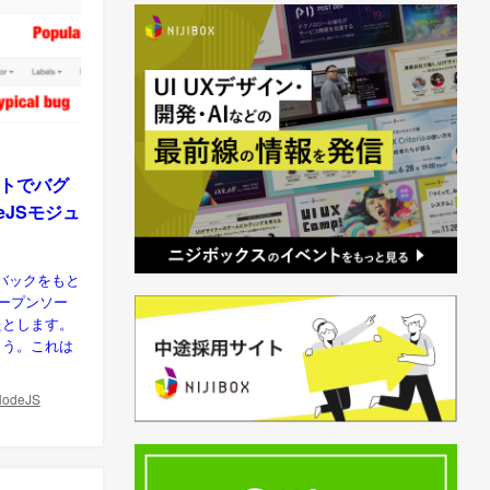
トでバグ
eJSモジュ
ードバックをもと
オープンソー
たとします。
ょう。これは
NodeJS