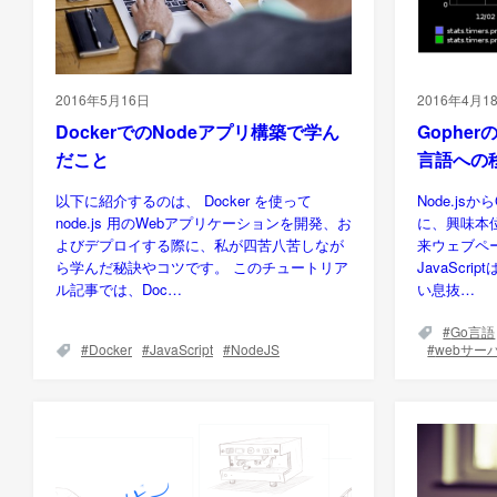
2016年5月16日
2016年4月1
DockerでのNodeアプリ構築で学ん
Gopher
だこと
言語への
以下に紹介するのは、 Docker を使って
Node.j
node.js 用のWebアプリケーションを開発、お
に、興味本位
よびデプロイする際に、私が四苦八苦しなが
来ウェブペ
ら学んだ秘訣やコツです。 このチュートリア
JavaScr
ル記事では、Doc…
い息抜…
Go言語
Docker
JavaScript
NodeJS
webサー