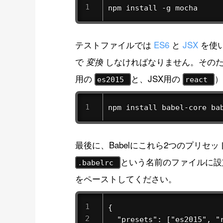
npm install -g mocha
テストファイルでは
ES6
と
JSX
を使い
で
しなければなりません。その
変換
用の
と、JSX用の
es2015
react
npm install babel-core ba
最後に、Babelにこれら2つのプリ
という名前のファイルに
.babelrc
をペーストしてください。
{

  "presets": ["es2015", "r