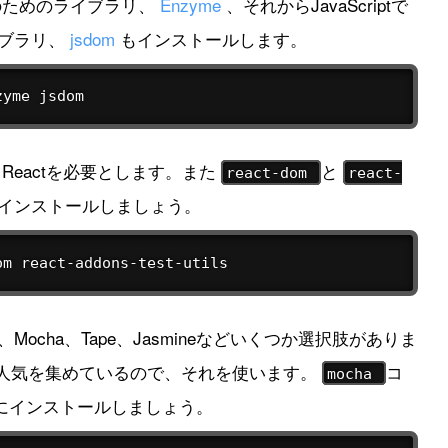
トのためのライブラリ、
Enzyme
、それからJavaScriptで
イブラリ、
jsdom
もインストールします。
zyme jsdom
Reactを必要とします。また
と
react-dom
react-
インストールしましょう。
om react-addons-test-utils
ocha、Tape、Jasmineなどいくつか選択肢がありま
人気を集めているので、それを使います。
コ
mocha
にインストールしましょう。