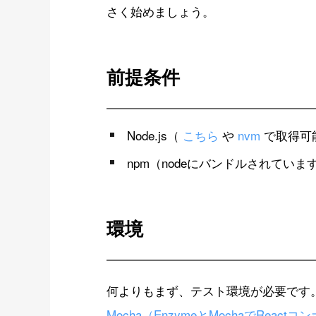
さく始めましょう。
前提条件
Node.js（
こちら
や
nvm
で取得可
npm（nodeにバンドルされていま
環境
何よりもまず、テスト環境が必要です
Mocha（EnzymeとMochaでRea