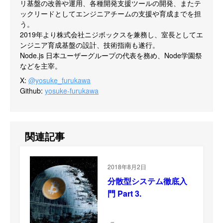
リ基盤の改善や運用、各種開発支援ツールの開発、またテ
ックリードとしてエンジニアチームの支援や育成までを担
う。

2019年より株式会社ニジボックスを兼務し、室長としてエ
ンジニア育成基盤の設計、技術指南も遂行。

Node.js 日本ユーザーグループの代表を務め、Node学園祭
などを主宰。
X
:
@yosuke_furukawa
Github
:
yosuke-furukawa
関連記事
2018年8月2日
分散型システム徹底入
門 Part 3.