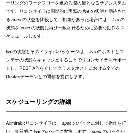
ーリングのワークフローを進める際の鍵となるサブシステム
です。リコンサイラは周期的に実際の
live
の状態と期待され
る
spec
の状態を比較して、相違があった場合には、
live
の
状態を
spec
の状態に再び一致させるために必要な動作をス
ケジュールします。
liveの状態とそのドライバパッケージは、
live
のホストとコ
ンテナの状態をキャッシュすることでリコンサイラをサポー
トし、REST APIを介してクラスタホストにおける全ての
Dockerデーモンとの通信を提供します。
スケジューリングの詳細
Admiralのリコンサイラは、
spec
のパックに対して操作を行
い、実質的に
live
のパックに変換します。
spec
のパックが