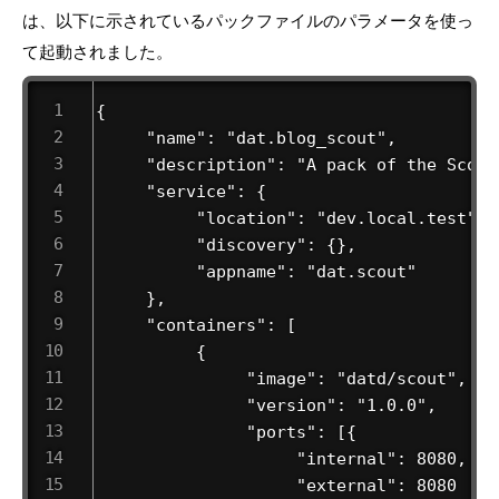
は、以下に示されているパックファイルのパラメータを使っ
て起動されました。
{

     "name": "dat.blog_scout",

     "description": "A pack of the Scout
     "service": {

          "location": "dev.local.test",

          "discovery": {},

          "appname": "dat.scout"

     },

     "containers": [

          {

               "image": "datd/scout",

               "version": "1.0.0",

               "ports": [{

                    "internal": 8080,

                    "external": 8080
