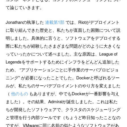
て論じていきます。
Jonathanの執筆した
連載第1部
では、Riotがデプロイメント
に取り組んできた歴史と、私たちが直面した困難について説
明しました。具体的に言うと、ソフトウェアをデプロイする
際に私たちが経験したさまざまな問題がどのように大きくな
っていったかについて述べました。主な原因は、League of
Legendsをサポートするためにインフラをどんどん追加した
ため、 “アプリケーションごとに手作業のサーバプロビジョ
ニング” が必要になったことでした。Dockerと呼ばれるツー
ルが、私たちのサーバデプロイメントのやり方を変えました
（
他のもの
もありますが、中でもDockerが一番影響を与え
ました）。その結果、Admiralが誕生しました。これは私た
ちが開発したソフトウェアで、クラスタのスケジューリング
と管理を行う内部ツールです（ちょうど昨日知ったことなの
ですが、VMwareに同じ名前の似たようなソフトウェアがあ