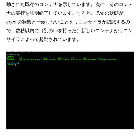
動された既存のコンテナを示しています。次に、そのコンテ
ナの実行を強制終了しています。すると、
live
の状態が
spec
の状態と一致しないことをリコンサイラが認識するの
で、数秒以内に（別のIDを持った）新しいコンテナがリコン
サイラによって起動されています。