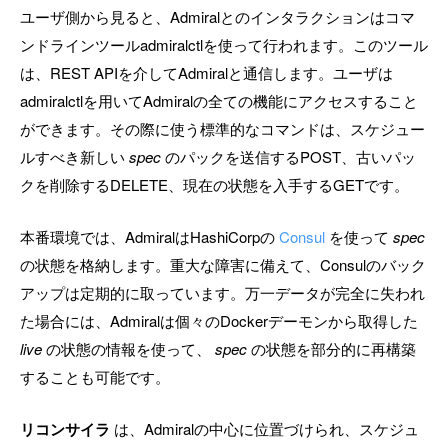
ユーザ側から見ると、Admiralとのインタラクションはコマ
ンドラインツールadmiralctlを使って行われます。このツール
は、REST APIを介してAdmiralと通信します。ユーザは
admiralctlを用いてAdmiralの全ての機能にアクセスすること
ができます。その際に使う標準的なコマンドは、スケジュー
ルすべき新しい
spec
のパックを送信するPOST、古いパッ
クを削除するDELETE、現在の状態を入手するGETです。
本番環境では、AdmiralはHashiCorpの
Consul
を使って
spec
の状態を格納します。重大な障害に備えて、Consulのバック
アップは定期的に取っています。万一データが完全に失われ
た場合には、Admiralは個々のDockerデーモンから取得した
live
の状態の情報を使って、
spec
の状態を部分的に再構築
することも可能です。
リコンサイラ
は、Admiralの中心に位置づけられ、スケジュ