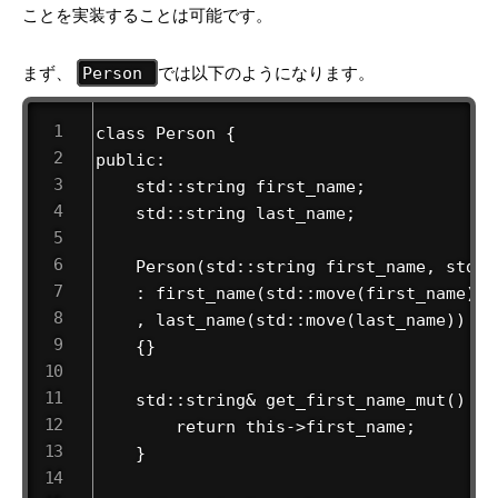
ことを実装することは可能です。
まず、
では以下のようになります。
Person
class Person {

public:

    std::string first_name;

    std::string last_name;

    Person(std::string first_name, std::
    : first_name(std::move(first_name))

    , last_name(std::move(last_name))

    {}

    std::string& get_first_name_mut() {

        return this->first_name;

    }
