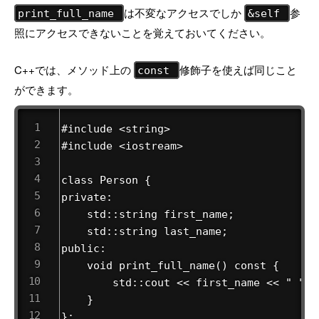
は不変なアクセスでしか
参
print_full_name
&self
照にアクセスできないことを覚えておいてください。
C++では、メソッド上の
修飾子を使えば同じこと
const
ができます。
#include <string>

#include <iostream>

class Person {

private:

    std::string first_name;

    std::string last_name;

public:

    void print_full_name() const {

        std::cout << first_name << " " <
    }

};