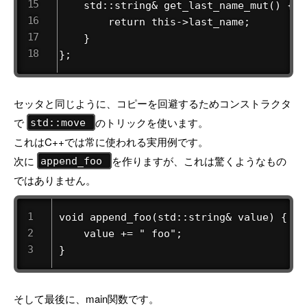
    std::string& get_last_name_mut() {

        return this->last_name;

    }

};
セッタと同じように、コピーを回避するためコンストラクタ
で
のトリックを使います。
std::move
これはC++では常に使われる実用例です。
次に
を作りますが、これは驚くようなもの
append_foo
ではありません。
void append_foo(std::string& value) {

    value += " foo";

}
そして最後に、main関数です。