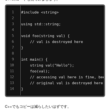
#include <string>

using std::string;

void foo(string val) {

    // val is destroyed here

}

int main() {

    string val("Hello");

    foo(val);

    // accessing val here is fine, becau
    // original val is destroyed here

}
C++でもコピーは減らしたいはずです。