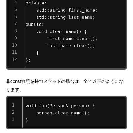
private:

    std::string first_name;

    std::string last_name;

public:

    void clear_name() {

        first_name.clear();

        last_name.clear();

    }

};
非const参照を持つメソッドの場合は、全て以下のようにな
ります。
void foo(Person& person) {

    person.clear_name();

}