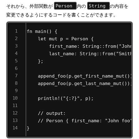
それから、外部関数が
内の
の内容を
Person
String
変更できるようにするコードを書くことができます。
fn main() {

    let mut p = Person {

        first_name: String::from("John"),
        last_name: String::from("Smith"),
    };

    append_foo(p.get_first_name_mut());

    append_foo(p.get_last_name_mut());

    println!("{:?}", p);

    // output:

    // Person { first_name: "John foo", 
}