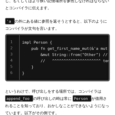
じ、もくしくはより狭い記憶場所を参照しなければならない
とコンパイラに伝えます。
の外にある値に参照を返そうとすると、以下のように
'a
コンパイラが文句を言います。
impl Person {

    pub fn get_first_name_mut(&'a mut se
        &mut String::from("Other") // er
        //   ^^^^^^^^^^^^^^^^^^^^^ tempo
    }

}
というわけで、呼び出しをする場所では、コンパイラは
の呼び出しの時は常に
が借用さ
append_foo
Person
れることを知っており、おかしなことができないようになっ
ています。以下がその例です。