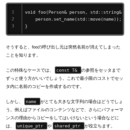
void foo(Person& person, std::string& nam
    person.set_name(std::move(name)); //
}
そうすると、fooの呼び出し元は突然名前が消えてしまった
ことを知ります。
この特殊なケースでは、
の参照をセッタまで
const T&
ずっと使う方がいいでしょう。これで最小限のコストでセッ
タ内に名前のコピーを作成するのです。
しかし、
がとても大きな文字列の場合はどうでしょ
name
う。例えばファイルのコンテンツなどで、さらにパフォーマ
ンスの理由からコピーをしてはいけないという場合などに
は、
や
が役立ちます。
unique_ptr
shared_ptr