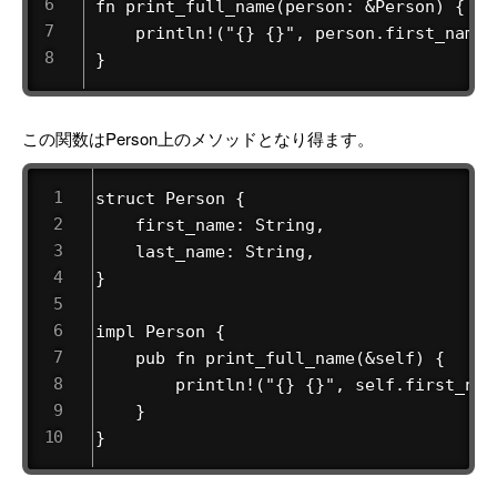
fn print_full_name(person: &Person) {

    println!("{} {}", person.first_name,
}
この関数はPerson上のメソッドとなり得ます。
struct Person {

    first_name: String,

    last_name: String,

}

impl Person {

    pub fn print_full_name(&self) {

        println!("{} {}", self.first_nam
    }

}