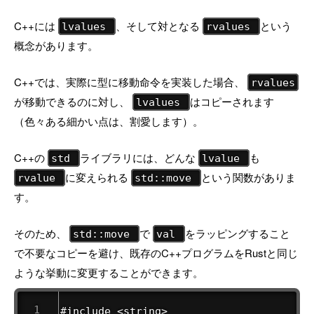
C++には
、そして対となる
という
lvalues
rvalues
概念があります。
C++では、実際に型に移動命令を実装した場合、
rvalues
が移動できるのに対し、
はコピーされます
lvalues
（色々ある細かい点は、割愛します）。
C++の
ライブラリには、どんな
も
std
lvalue
に変えられる
という関数がありま
rvalue
std::move
す。
そのため、
で
をラッピングすること
std::move
val
で不要なコピーを避け、既存のC++プログラムをRustと同じ
ような挙動に変更することができます。
#include <string>
