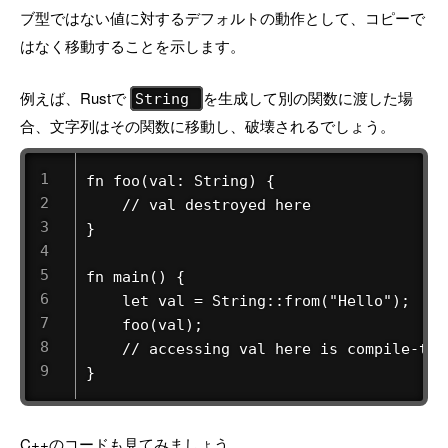
ブ型ではない値に対するデフォルトの動作として、コピーで
はなく移動することを示します。
例えば、Rustで
を生成して別の関数に渡した場
String
合、文字列はその関数に移動し、破壊されるでしょう。
fn foo(val: String) {

    // val destroyed here

}

fn main() {

    let val = String::from("Hello");

    foo(val);

    // accessing val here is compile-time
}
C++のコードも見てみましょう。