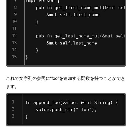
impl Person {

    pub fn get_first_name_mut(&mut self)
        &mut self.first_name

    }

    pub fn get_last_name_mut(&mut self) 
        &mut self.last_name

    }

}
これで文字列の参照に“foo”を追加する関数を持つことができ
ます。
fn append_foo(value: &mut String) {

    value.push_str(" foo");

}