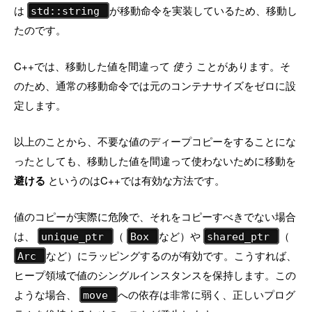
は
が移動命令を実装しているため、移動し
std::string
たのです。
C++では、移動した値を間違って
使う
ことがあります。そ
のため、通常の移動命令では元のコンテナサイズをゼロに設
定します。
以上のことから、不要な値のディープコピーをすることにな
ったとしても、移動した値を間違って使わないために移動を
避ける
というのはC++では有効な方法です。
値のコピーが実際に危険で、それをコピーすべきでない場合
は、
（
など）や
（
unique_ptr
Box
shared_ptr
など）にラッピングするのが有効です。こうすれば、
Arc
ヒープ領域で値のシングルインスタンスを保持します。この
ような場合、
への依存は非常に弱く、正しいプログ
move