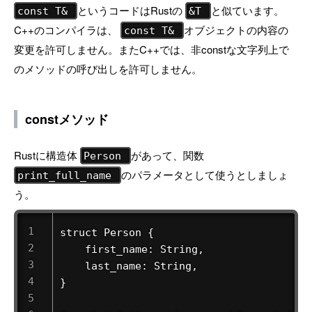
というコードはRustの
と似ています。
const T&
&T
C++のコンパイラは、
オブジェクトの内容の
const T&
変更を許可しません。またC++では、非constな文字列上で
のメソッドの呼び出しを許可しません。
constメソッド
Rustに構造体
があって、関数
Person
のパラメータとして使うとしましょ
print_full_name
う。
struct Person {

    first_name: String,

    last_name: String,

}
