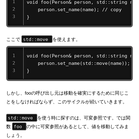
void foo(Person& person, std::string name
    person.set_name(name); // copy

}
ここで
を使えます。
std::move
void foo(Person& person, std::string name
    person.set_name(std::move(name)); // 
}
しかし、fooの呼び出し元は移動を確実にするために同じこ
とをしなければならず、このサイクルが続いていきます。
を使う時に探すのは、可変参照です。では関
std::move
数
の中に可変参照があるとして、値を移動してみま
foo
しょう。