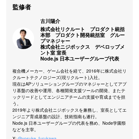
監修者
古川陽介
株式会社リクルート　プロダクト統括
本部　プロダクト開発統括室　グルー
プマネジャー

株式会社ニジボックス　デベロップメ
ント室 室長

Node.js 日本ユーザーグループ代表
複合機メーカー、ゲーム会社を経て、2016年に株式会社リ
クルートテクノロジーズ(現リクルート)入社。

現在はAPソリューショングループのマネジャーとしてアプ
リ基盤の改善や運用、各種開発支援ツールの開発、またテ
ックリードとしてエンジニアチームの支援や育成までを担
う。

2019年より株式会社ニジボックスを兼務し、室長としてエ
ンジニア育成基盤の設計、技術指南も遂行。

Node.js 日本ユーザーグループの代表を務め、Node学園祭
などを主宰。
X
:
@yosuke_furukawa