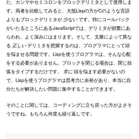
た、カンマやセミコロンをブロックデリミタとして使用しま
す。両者を比較してみると、大抵Lispの方がCのような言語
よりもブロックデリミタが
少ない
です。特にコールバック
がいたるところにあるJavaScriptでは、デリミタが頻繁にあ
らわれ、よく深みにはまります。そして、文脈によって異な
る
正しい
デリミタを把握するのは、プログラマにとって頭
を悩ませる問題です。Lispを使うプログラマは、そんな心配
をする必要がありません。ブロックを閉じる場合は、閉じ括
弧をタイプするだけです。
常に
頭を悩ます必要がないの
で、Lispを使うプログラマは思考力に余裕があり、本当に自
分たちが解決したい問題に集中することができます。
そのことに関しては、コーディングに立ち戻った方がよさそ
うですね。もちろん何度も繰り返しです。