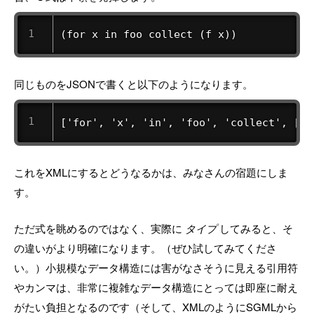
(for x in foo collect (f x))
同じものをJSONで書くと以下のようになります。
['for', 'x', 'in', 'foo', 'collect', ['f
これをXMLにするとどうなるかは、みなさんの宿題にしま
す。
ただ式を眺めるのではなく、実際に
タイプ
してみると、そ
の違いがより明確になります。（ぜひ試してみてくださ
い。）小規模なデータ構造には害がなさそうに見える引用符
やカンマは、非常に複雑なデータ構造にとっては即座に耐え
がたい負担となるのです（そして、XMLのようにSGMLから