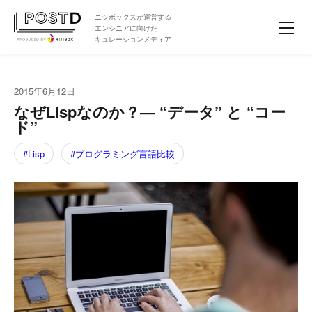
ニジボックスが運営する
エンジニアに向けた
キュレーションメディア
2015年6月12日
なぜLispなのか？― “データ” と “コー
ド”
Lisp
プログラミング言語比較