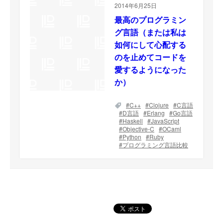
2014年6月25日
最高のプログラミン
グ言語（または私は
如何にして心配する
のを止めてコードを
愛するようになった
か）
C++
Clojure
C言語
D言語
Erlang
Go言語
Haskell
JavaScript
Objective-C
OCaml
Python
Ruby
プログラミング言語比較