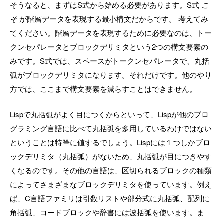
そうなると、まずはS式から始める必要があります。S式
こ
そ
が階層データを表現する最小構文だからです。 考えてみ
てください。階層データを表現するために必要なのは、トー
クンセパレータとブロックデリミタという2つの構文要素の
みです。S式では、スペースがトークンセパレータで、丸括
弧がブロックデリミタになります。それだけです。他のやり
方では、ここまで構文要素を減らすことはできません。
Lispで丸括弧がよく目につくからといって、Lispが他のプロ
グラミング言語に比べて丸括弧を多用しているわけではない
ということは特筆に値するでしょう。Lispには１つしかブロ
ックデリミタ（丸括弧）がないため、丸括弧が目につきやす
くなるのです。その他の言語は、区切られるブロックの種類
によってさまざまなブロックデリミタを使っています。例え
ば、C言語ファミリは引数リストや部分式に丸括弧、配列に
角括弧、コードブロックや辞書には波括弧を使います。ま