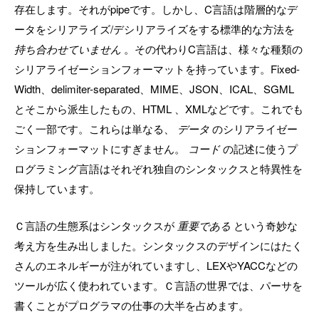
存在します。それがpipeです。しかし、C言語は階層的なデ
ータをシリアライズ/デシリアライズをする標準的な方法を
持ち合わせていません
。その代わりC言語は、様々な種類の
シリアライゼーションフォーマットを持っています。Fixed-
Width、delimiter-separated、MIME、JSON、ICAL、SGML
とそこから派生したもの、HTML 、XMLなどです。これでも
ごく一部です。これらは単なる、
データ
のシリアライゼー
ションフォーマットにすぎません。
コード
の記述に使うプ
ログラミング言語はそれぞれ独自のシンタックスと特異性を
保持しています。
Ｃ言語の生態系はシンタックスが
重要である
という奇妙な
考え方を生み出しました。シンタックスのデザインにはたく
さんのエネルギーが注がれていますし、LEXやYACCなどの
ツールが広く使われています。Ｃ言語の世界では、パーサを
書くことがプログラマの仕事の大半を占めます。