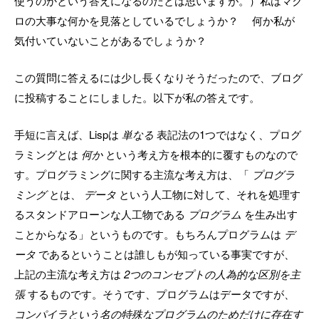
使うのかという答えになるのだとは思いますが。）私はマク
ロの大事な何かを見落としているでしょうか？ 何か私が
気付いていないことがあるでしょうか？
この質問に答えるには少し長くなりそうだったので、ブログ
に投稿することにしました。以下が私の答えです。
手短に言えば、Lispは
単なる
表記法の1つではなく、プログ
ラミングとは
何か
という考え方を根本的に覆すものなので
す。プログラミングに関する主流な考え方は、「
プログラ
ミング
とは、
データ
という人工物に対して、それを処理す
るスタンドアローンな人工物である
プログラム
を生み出す
ことからなる」というものです。もちろんプログラムは
デ
ータ
であるということは誰しもが知っている事実ですが、
上記の主流な考え方は
2つのコンセプトの人為的な区別を主
張
するものです。そうです、プログラムはデータですが、
コンパイラという名の特殊なプログラムのためだけに存在す