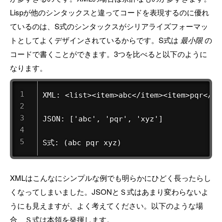
Lispが他のシンタックスと違ってコードを表現するのに優れ
ているのは、S式のシンタックスがシリアライズフォーマッ
トとしてよくデザインされているからです。S式は
最小限
の
コードで書くことができます。3つを比べると以下のように
なります。
XML: <list><item>abc</item><item>pqr</it
JSON: ['abc', 'pqr', 'xyz'] 

S式: (abc pqr xyz)
XMLはこんなにシンプルな例でも明らかにひどく長ったらし
くなってしまいました。JSONとＳ式はあまり変わらないよ
うにも見えますが、よく考えてください。以下のような場
合、Ｓ式は本領を発揮します。