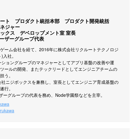
ート　プロダクト統括本部　プロダクト開発統括
ネジャー

ックス　デベロップメント室 室長

日本ユーザーグループ代表
ゲーム会社を経て、2016年に株式会社リクルートテクノロジ
)入社。

ーショングループのマネジャーとしてアプリ基盤の改善や運
ツールの開発、またテックリードとしてエンジニアチームの
担う。

式会社ニジボックスを兼務し、室長としてエンジニア育成基盤の
遂行。

本ユーザーグループの代表を務め、Node学園祭などを主宰。
kawa
urukawa