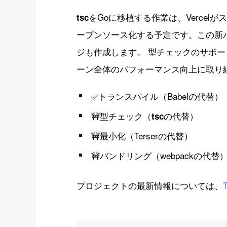
をGoに移植する作業は、Verce
tsc
ープンソース化する予定です。この新
ジも作成します。 型チェックのサポートを得て
ーン全体のパフォーマンス向上に取り
✅トランスパイル（Babelの代替）
🚧型チェック（
の代替）
tsc
🚧最小化（Terserの代替）
🚧バンドリング（webpackの代替
プロジェクトの最新情報については、