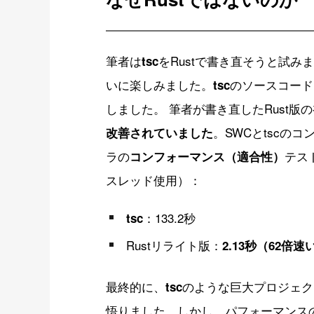
筆者は
をRustで書き直そうと試
tsc
いに楽しみました。
のソースコード
tsc
しました。 筆者が書き直したRust版
。SWCとtscのコ
改善されていました
ラの
テス
コンフォーマンス（適合性）
スレッド使用）：
：133.2秒
tsc
Rustリライト版：
2.13秒（62倍速
最終的に、
のような巨大プロジェク
tsc
悟りました。しかし、パフォーマンス