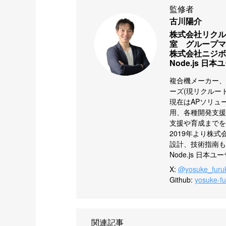
監修者
古川陽介
株式会社リクル
室　グループマ
株式会社ニジボ
Node.js 
複合機メーカー、
ーズ(現リクルート
現在はAPソリュ
用、各種開発支援
支援や育成までを
2019年より株
設計、技術指南も
Node.js 日
X
:
@yosuke_furu
Github
:
yosuke-f
関連記事