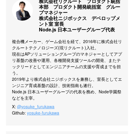
株式会社リクルート　プロダクト統括
本部　プロダクト開発統括室　グルー
プマネジャー

株式会社ニジボックス　デベロップメ
ント室 室長

Node.js 日本ユーザーグループ代表
複合機メーカー、ゲーム会社を経て、2016年に株式会社リ
クルートテクノロジーズ(現リクルート)入社。

現在はAPソリューショングループのマネジャーとしてアプ
リ基盤の改善や運用、各種開発支援ツールの開発、またテ
ックリードとしてエンジニアチームの支援や育成までを担
う。

2019年より株式会社ニジボックスを兼務し、室長としてエ
ンジニア育成基盤の設計、技術指南も遂行。

Node.js 日本ユーザーグループの代表を務め、Node学園祭
などを主宰。
X
:
@yosuke_furukawa
Github
:
yosuke-furukawa