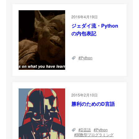
2016年4月19日
ジェダイ流・Python
の内包表記
Python
2015年2月10日
勝利のためのD言語
D言語
Python
関数型プログラミング