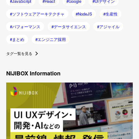
JavaScript
React
Google
UIデザイン
ソフトウェアアーキテクチャ
NodeJS
生産性
パフォーマンス
データサイエンス
アジャイル
まとめ
エンジニア採用
タグ一覧を見る
NIJIBOX Information