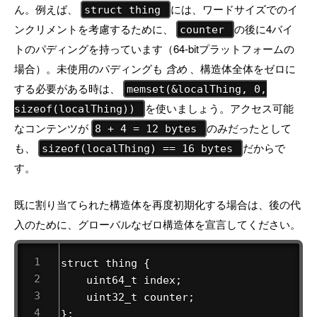
ん。例えば、
には、ワードサイズでのイ
struct thing
ンクリメントを考慮するために、
の後に4バイ
counter
トのパディングを持っています（64-bitプラットフォームの
場合）。未使用のパディングも
含め
、構造体全体をゼロに
する必要がある時は、
memset(&localThing, 0,
を使いましょう。アクセス可能
sizeof(localThing))
なコンテンツが
のみだったとして
8 + 4 = 12 bytes
も、
だからで
sizeof(localThing) == 16 bytes
す。
既に割り当てられた構造体を再度初期化する場合は、後の代
入のために、グローバルなゼロ構造体を宣言してください。
struct thing {

    uint64_t index;

    uint32_t counter;

};
