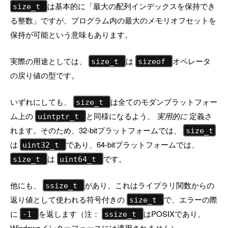
は基本的に「最大の配列インデックスを保持でき
size_t
る整数」ですが、プログラム内の最大のメモリオフセットを
保持が可能という意味もあります。
実際の用途としては、
は
オペレータ
size_t
sizeof
の戻り値の型です。
いずれにしても、
は全てのモダンプラットフォー
size_t
ム上の
と同様になるよう、
実用的に
定義さ
uintptr_t
れます。そのため、32-bitプラットフォームでは、
size_t
は
であり、64-bitプラットフォームでは、
uint32_t
は
です。
size_t
uint64_t
他にも、
があり、これはライブラリ関数からの
ssize_t
返り値として使われる符号付きの
で、エラーの際
size_t
に
を返します（注：
はPOSIXであり、
-1
ssize_t
Windowsインターフェースには適用されません）。