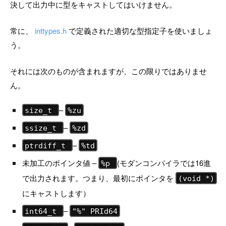
決して出力中に型をキャストしてはいけません。
常に、
inttypes.h
で定義された適切な型指定子を使いましょ
う。
それには次のものが含まれますが、この限りではありませ
ん。
–
size_t
%zu
–
ssize_t
%zd
–
ptrdiff_t
%td
未加工のポインタ値 –
(モダンコンパイラでは16進
%p
で出力されます。つまり、最初にポインタを
(void *)
にキャストします）
–
int64_t
"%" PRId64