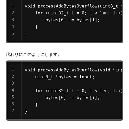
void processAddBytesOverflow(uint8_t *by
    for (uint32_t i = 0; i < len; i++) {

        bytes[0] += bytes[i];

    }

}
代わりにこのようにします。
void processAddBytesOverflow(void *input
    uint8_t *bytes = input;

    for (uint32_t i = 0; i < len; i++) {

        bytes[0] += bytes[i];

    }

}