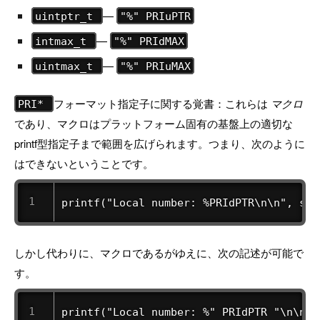
—
uintptr_t
"%" PRIuPTR
—
intmax_t
"%" PRIdMAX
—
uintmax_t
"%" PRIuMAX
フォーマット指定子に関する覚書：これらは
マクロ
PRI*
であり、マクロはプラットフォーム固有の基盤上の適切な
printf型指定子まで範囲を広げられます。つまり、次のように
はできないということです。
printf("Local number: %PRIdPTR\n\n", som
しかし代わりに、マクロであるがゆえに、次の記述が可能で
す。
printf("Local number: %" PRIdPTR "\n\n",