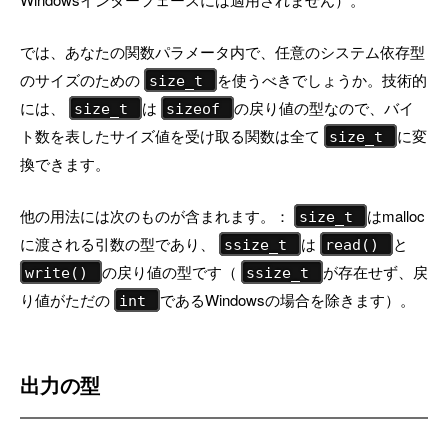
では、あなたの関数パラメータ内で、任意のシステム依存型
のサイズのための
を使うべきでしょうか。技術的
size_t
には、
は
の戻り値の型なので、バイ
size_t
sizeof
ト数を表したサイズ値を受け取る関数は全て
に変
size_t
換できます。
他の用法には次のものが含まれます。：
はmalloc
size_t
に渡される引数の型であり、
は
と
ssize_t
read()
の戻り値の型です（
が存在せず、戻
write()
ssize_t
り値がただの
であるWindowsの場合を除きます）。
int
出力の型