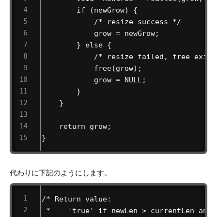
        if (newGrow) {

            /* resize success */

            grow = newGrow;

        } else {

            /* resize failed, free exist
            free(grow);

            grow = NULL;

        }

    }

    return grow;

}
代わりに下記のようにします。
/* Return value:

 *  - 'true' if newLen > currentLen and 