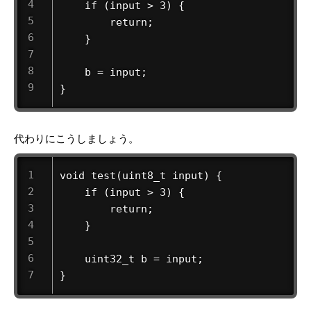
    if (input > 3) {

        return;

    }

    b = input;

}
代わりにこうしましょう。
void test(uint8_t input) {

    if (input > 3) {

        return;

    }

    uint32_t b = input;

}