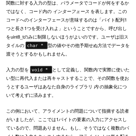
関数に対する入力の型は、パラメータでコードが何をするか
ではなく、コード内の
インターフェース
を表します。この
コードへのインターフェースが意味するのは「バイト配列1
つと長さ1つを受け入れよ」ということですから、呼び出し
をuint8_tのみに制限しないほうがよいのです。ユーザは旧ス
タイルの
型の値やその他予期せぬ方法でデータを
char *
渡そうとするかもしれません。
入力の型を
として定義し、関数内で実際に使いた
void *
い型に再代入または再キャストすることで、その関数を使お
うとするユーザはあなた自身のライブラリ
内
の抽象化につ
いて考えずに済みます。
この例において、アライメントの問題について指摘する読者
がいましたが、ここでは1バイトの要素の入力にアクセスし
ているので、問題ありません。もし、そうではなく複数のバ