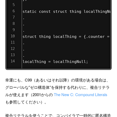
static const struct thing localThingNull 
.

.

.

struct thing localThing = {.counter = 3};
.

.

.

localThing = localThingNull;
幸運にも、C99（あるいはそれ以降）の環境がある場合は、
グローバルな”ゼロ構造体”を保持する代わりに、複合リテラ
ルが使えます（2001からの
The New C: Compound Literals
も参照してください）。
複合リテラルを使うことで、コンパイラで一時的に匿名構造