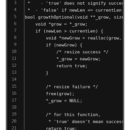
 *    - 'true' does not signify success 
 *  - 'false' if newLen <= currentLen */

bool growthOptional(void **_grow, size_t
    void *grow = *_grow;

    if (newLen > currentLen) {

        void *newGrow = realloc(grow, new
        if (newGrow) {

            /* resize success */

            *_grow = newGrow;

            return true;

        }

        /* resize failure */

        free(grow);

        *_grow = NULL;

        /* for this function,

         * 'true' doesn't mean success, 
        return true;
