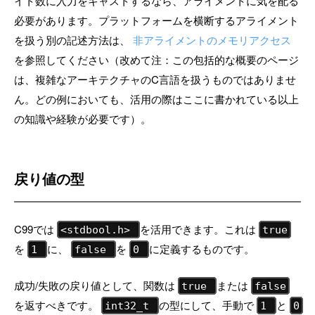
イト数に入力をキャストするなら、アライメントに気を配る
必要があります。プラットフォームを横断するアライメント
を扱う別の記述方法は、
非アライメントのメモリアクセス
を参照してください（改めて注：この包括的な概要のページ
は、複雑なアーキテクチャのC言語を扱うものではありませ
ん。どの例においても、活用の際はここに書かれている以上
の知識や経験が必要です）。
戻り値の型
C99では
を活用できます。これは
<stdbool.h>
true
を
に、
を
に定義するものです。
1
false
0
成功/失敗の戻り値として、関数は
または
true
false
を返すべきです。
の型にして、手動で
と
int32_t
1
0