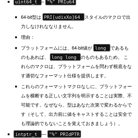
–
uint64_t
"%" PRIu64
64-bit型は
スタイルのマクロで出
PRI[udixXo]64
力しなけれななりません。
理由：
プラットフォームには、64-bit値が
であるも
long
のもあれば、
のものもあるため。 こ
long long
れらのマクロは、プラットフォームを問わず根底をな
す適切なフォーマット仕様を提供します。
これらのフォーマットマクロなしに、プラットフォー
ムを横断する正しい文字列を明示することは実際、不
可能です。なぜなら、型はあなた次第で変わるからで
す（そして、出力前に値をキャストすることは安全で
も理論的でもないことを覚えておきましょう）。
—
intptr_t
"%" PRIdPTR