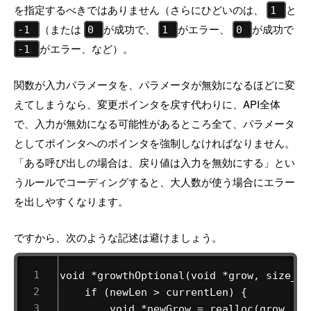
を指定するべきではありません（さらにひどいのは、
と
1
（または
が成功で、
がエラー、
が成功で
-1
0
1
0
がエラー、など）。
-1
関数が入力パラメータを、パラメータが無効になるほどに変
えてしまうなら、変更ポインタを戻す代わりに、API全体
で、入力が無効になる可能性があるところ全て、パラメータ
としてポインタへのポインタを強制しなければなりません。
「ある呼び出しの場合は、戻り値は入力を無効にする」とい
うルールでコーディングすると、大人数が使う場合にエラー
を出しやすくなります。
ですから、次のような記述は避けましょう。
void *growthOptional(void *grow, size_t 
    if (newLen > currentLen) {

        void *newGrow = realloc(grow, new