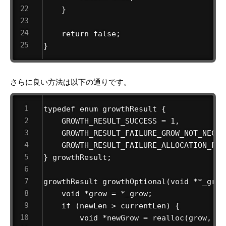
    }

    return false;

}
さらに良い方法は以下の通りです。
typedef enum growthResult {

    GROWTH_RESULT_SUCCESS = 1,

    GROWTH_RESULT_FAILURE_GROW_NOT_NECESS
    GROWTH_RESULT_FAILURE_ALLOCATION_FAIL
} growthResult;

growthResult growthOptional(void **_grow
    void *grow = *_grow;

    if (newLen > currentLen) {

        void *newGrow = realloc(grow, new