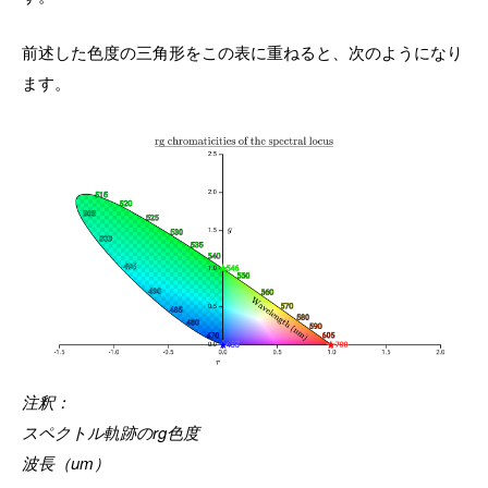
前述した色度の三角形をこの表に重ねると、次のようになり
ます。
注釈：
スペクトル軌跡のrg色度
波長（um）