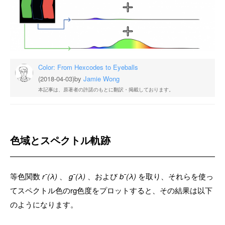
Color: From Hexcodes to Eyeballs
(2018-04-03)
by
Jamie Wong
本記事は、原著者の許諾のもとに翻訳・掲載しております。
色域とスペクトル軌跡
等色関数
rˉ(λ)
、
gˉ(λ)
、および
bˉ(λ)
を取り、それらを使っ
てスペクトル色のrg色度をプロットすると、その結果は以下
のようになります。