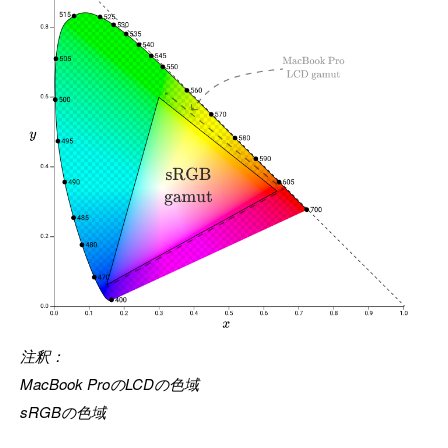
注釈：
MacBook ProのLCDの色域
sRGBの色域