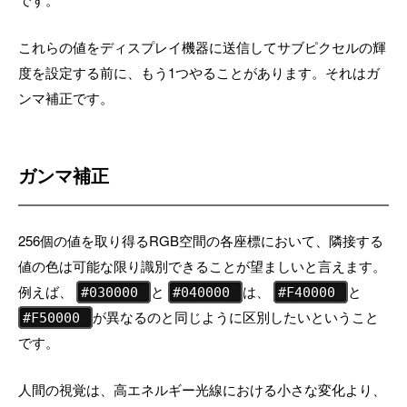
これらの値をディスプレイ機器に送信してサブピクセルの輝
度を設定する前に、もう1つやることがあります。それはガ
ンマ補正です。
ガンマ補正
256個の値を取り得るRGB空間の各座標において、隣接する
値の色は可能な限り識別できることが望ましいと言えます。
例えば、
と
は、
と
#030000
#040000
#F40000
が異なるのと同じように区別したいということ
#F50000
です。
人間の視覚は、高エネルギー光線における小さな変化より、