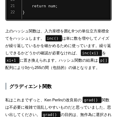
    return num;

}
上のハッシュ関数は、入力座標を囲む8つの単位立方座標全
てをハッシュします。
は単に数を増やしてノイズ
inc()
が繰り返しているかを確かめるために使っています。繰り返
しできるかどうかの確認が必要なければ、
を
inc(xi)
に置き換えられます。ハッシュ関数の結果は
xi+1
p[]
配列により0から255の間（包括的）の値となります。
グラディエント関数
私はこれまでずっと、Ken Perlinの改良前の
関数
grad()
は不必要に複雑で混乱しやすいものだと思っていました。思
い出してください。
の目的は、無作為に選択され
grad()