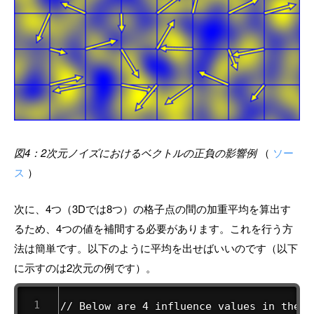
図4：2次元ノイズにおけるベクトルの正負の影響例
（
ソー
ス
）
次に、4つ（3Dでは8つ）の格子点の間の加重平均を算出す
るため、4つの値を補間する必要があります。これを行う方
法は簡単です。以下のように平均を出せばいいのです（以下
に示すのは2次元の例です）。
// Below are 4 influence values in the ar