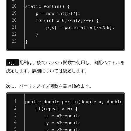
static Perlin() {

    p = new int[512];

    for(int x=0;x<512;x++) {

        p[x] = permutation[x%256];

    }

}
配列は、後でハッシュ関数で使用し、勾配ベクトルを
p[]
決定します。詳細については後述します。
次に、パーリンノイズ関数を書き始めます。
public double perlin(double x, double y, 
    if(repeat > 0) {                    
        x = x%repeat;

        y = y%repeat;

        z = z%repeat;
