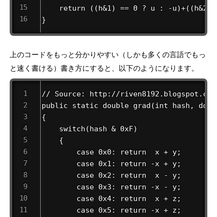
    return ((h&1) == 0 ? u : -u)+((h&2) 
}
上のコードをもっと分かりやすい（しかも多くの言語でもっ
と速く書ける）書き方にすると、以下のようになります。
// Source: http://riven8192.blogspot.com
public static double grad(int hash, doub
{

    switch(hash & 0xF)

    {

        case 0x0: return  x + y;

        case 0x1: return -x + y;

        case 0x2: return  x - y;

        case 0x3: return -x - y;

        case 0x4: return  x + z;

        case 0x5: return -x + z;
