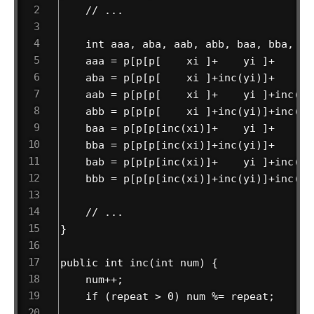
    // ...

    int aaa, aba, aab, abb, baa, bba, bab
    aaa = p[p[p[    xi ]+    yi ]+    zi 
    aba = p[p[p[    xi ]+inc(yi)]+    zi 
    aab = p[p[p[    xi ]+    yi ]+inc(zi)
    abb = p[p[p[    xi ]+inc(yi)]+inc(zi)
    baa = p[p[p[inc(xi)]+    yi ]+    zi 
    bba = p[p[p[inc(xi)]+inc(yi)]+    zi 
    bab = p[p[p[inc(xi)]+    yi ]+inc(zi)
    bbb = p[p[p[inc(xi)]+inc(yi)]+inc(zi)
    // ...

}

public int inc(int num) {

    num++;

    if (repeat > 0) num %= repeat;
