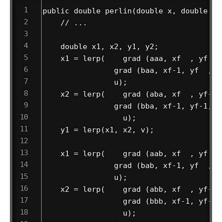
public double perlin(double x, double y, 
    // ...

    double x1, x2, y1, y2;

    x1 = lerp(    grad (aaa, xf  , yf  ,
                grad (baa, xf-1, yf  , z
                u);                     
    x2 = lerp(    grad (aba, xf  , yf-1,
                grad (bba, xf-1, yf-1, z
                  u);

    y1 = lerp(x1, x2, v);

    x1 = lerp(    grad (aab, xf  , yf  , 
                grad (bab, xf-1, yf  , zf
                u);

    x2 = lerp(    grad (abb, xf  , yf-1, 
                  grad (bbb, xf-1, yf-1, 
                  u);
