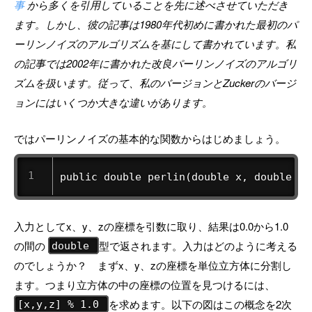
事
から多くを引用していることを先に述べさせていただき
ます。しかし、彼の記事は1980年代初めに書かれた最初のパ
ーリンノイズのアルゴリズムを基にして書かれています。私
の記事では2002年に書かれた改良パーリンノイズのアルゴリ
ズムを扱います。従って、私のバージョンとZuckerのバージ
ョンにはいくつか大きな違いがあります。
ではパーリンノイズの基本的な関数からはじめましょう。
public double perlin(double x, double y,
入力としてx、y、zの座標を引数に取り、結果は0.0から1.0
の間の
型で返されます。入力はどのように考える
double
のでしょうか？ まずx、y、zの座標を単位立方体に分割し
ます。つまり立方体の中の座標の位置を見つけるには、
を求めます。以下の図はこの概念を2次
[x,y,z] % 1.0