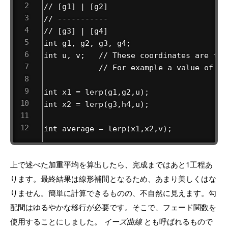
// [g1] | [g2]

// -----------

// [g3] | [g4]

int g1, g2, g3, g4;

int u, v;   // These coordinates are the
            // For example a value of (0
int x1 = lerp(g1,g2,u);

int x2 = lerp(g3,h4,u);

int average = lerp(x1,x2,v);
上で述べた加重平均を算出したら、完成まではあと1工程あ
ります。最終結果は線形補間となるため、あまり美しくはな
りません。簡単に計算できるものの、不自然に見えます。勾
配間はゆるやかな移行が必要です。そこで、フェード関数を
使用することにしました。
イーズ曲線
とも呼ばれるもので