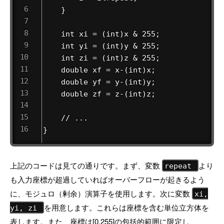
    }

    int xi = (int)x & 255;              
    int yi = (int)y & 255;              
    int zi = (int)z & 255;              
    double xf = x-(int)x;

    double yf = y-(int)y;

    double zf = z-(int)z;

    // ...

}
上記のコードは見ての通りです。まず、変数
より
repeat
も入力座標が超過していればオーバーフローが起きるよう
に、モジュロ（剰余）演算子を使用します。次に変数
xi,
を用意します。これらは座標を含む単位立方体を
yi, zi
表します。また、座標は[0,255]の包括的範囲に限定し、