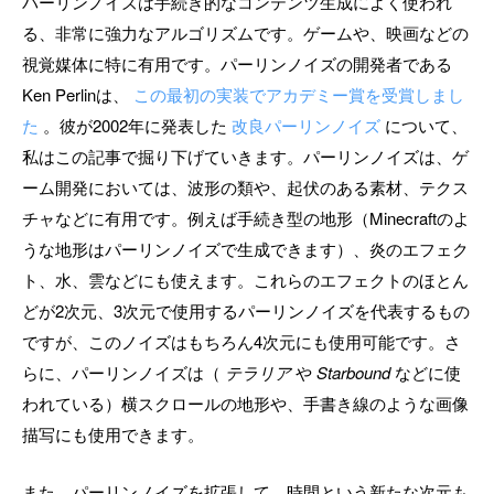
パーリンノイズは手続き的なコンテンツ生成によく使われ
る、非常に強力なアルゴリズムです。ゲームや、映画などの
視覚媒体に特に有用です。パーリンノイズの開発者である
Ken Perlinは、
この最初の実装でアカデミー賞を受賞しまし
た
。彼が2002年に発表した
改良パーリンノイズ
について、
私はこの記事で掘り下げていきます。パーリンノイズは、ゲ
ーム開発においては、波形の類や、起伏のある素材、テクス
チャなどに有用です。例えば手続き型の地形（Minecraftのよ
うな地形はパーリンノイズで生成できます）、炎のエフェク
ト、水、雲などにも使えます。これらのエフェクトのほとん
どが2次元、3次元で使用するパーリンノイズを代表するもの
ですが、このノイズはもちろん4次元にも使用可能です。さ
らに、パーリンノイズは（
テラリア
や
Starbound
などに使
われている）横スクロールの地形や、手書き線のような画像
描写にも使用できます。
また、パーリンノイズを拡張して、時間という新たな次元も