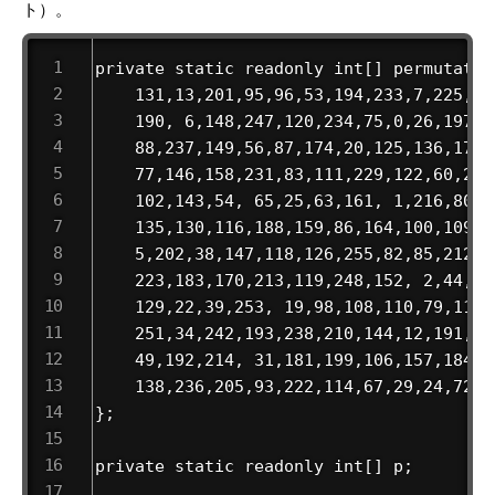
ト）。
private static readonly int[] permutatio
    131,13,201,95,96,53,194,233,7,225,14
    190, 6,148,247,120,234,75,0,26,197,6
    88,237,149,56,87,174,20,125,136,171,
    77,146,158,231,83,111,229,122,60,211
    102,143,54, 65,25,63,161, 1,216,80,7
    135,130,116,188,159,86,164,100,109,1
    5,202,38,147,118,126,255,82,85,212,2
    223,183,170,213,119,248,152, 2,44,15
    129,22,39,253, 19,98,108,110,79,113,
    251,34,242,193,238,210,144,12,191,17
    49,192,214, 31,181,199,106,157,184, 
    138,236,205,93,222,114,67,29,24,72,2
};

private static readonly int[] p;        