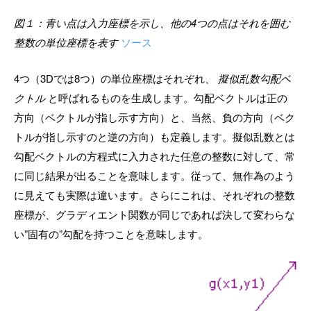
図１：青い点は入力座標を示し、他の4つの点はそれを囲む
整数の単位座標を表す
ソース
4つ（3Dでは8つ）の単位座標はそれぞれ、
擬似乱数勾配ベ
クトル
と呼ばれるものを生成します。勾配ベクトルは正の
方向（ベクトルが指し示す方向）と、当然、負の方向（ベク
トルが指し示すのと逆の方向）も定義します。擬似乱数とは
勾配ベクトルの方程式に入力された任意の整数に対して、常
に同じ結果が出ることを意味します。従って、無作為のよう
に見えても実際は違います。さらにこれは、それぞれの整数
座標が、グラディエント関数が同じであれば決して変わらな
い”固有の”勾配を持つことを意味します。