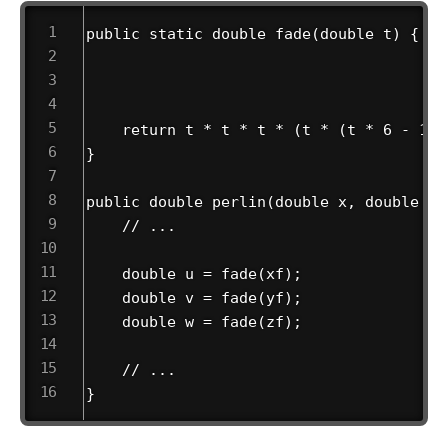
public static double fade(double t) {

                                        
                                        
                                        
    return t * t * t * (t * (t * 6 - 15)
}

public double perlin(double x, double y, 
    // ...

    double u = fade(xf);

    double v = fade(yf);

    double w = fade(zf);

    // ...

}