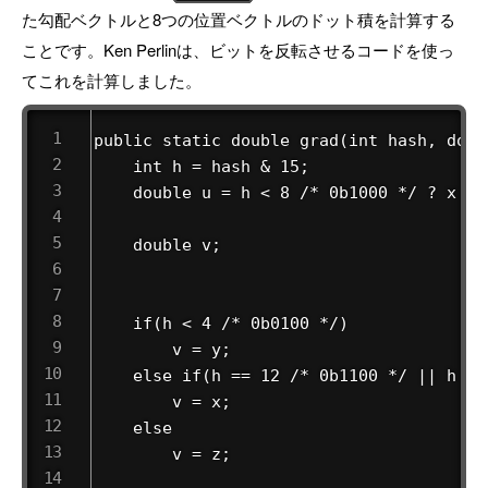
た勾配ベクトルと8つの位置ベクトルのドット積を計算する
ことです。Ken Perlinは、ビットを反転させるコードを使っ
てこれを計算しました。
public static double grad(int hash, doub
    int h = hash & 15;                  
    double u = h < 8 /* 0b1000 */ ? x : 
    double v;                           
                                        
    if(h < 4 /* 0b0100 */)              
        v = y;

    else if(h == 12 /* 0b1100 */ || h ==
        v = x;

    else                                
        v = z;
