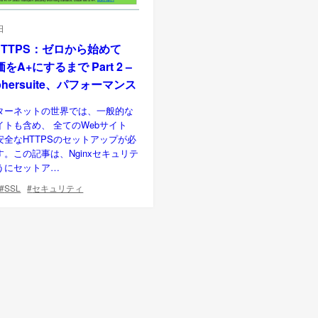
日
でHTTPS：ゼロから始めて
をA+にするまで Part 2 –
phersuite、パフォーマンス
ターネットの世界では、一般的な
イトも含め、 全てのWebサイト
安全なHTTPSのセットアップが必
。この記事は、Nginxセキュリテ
うにセットア…
SSL
セキュリティ