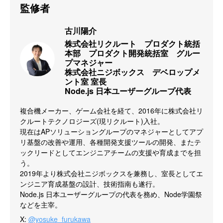
監修者
古川陽介
株式会社リクルート　プロダクト統括
本部　プロダクト開発統括室　グルー
プマネジャー

株式会社ニジボックス　デベロップメ
ント室 室長

Node.js 日本ユーザーグループ代表
複合機メーカー、ゲーム会社を経て、2016年に株式会社リ
クルートテクノロジーズ(現リクルート)入社。

現在はAPソリューショングループのマネジャーとしてアプ
リ基盤の改善や運用、各種開発支援ツールの開発、またテ
ックリードとしてエンジニアチームの支援や育成までを担
う。

2019年より株式会社ニジボックスを兼務し、室長としてエ
ンジニア育成基盤の設計、技術指南も遂行。

Node.js 日本ユーザーグループの代表を務め、Node学園祭
などを主宰。
X
:
@yosuke_furukawa