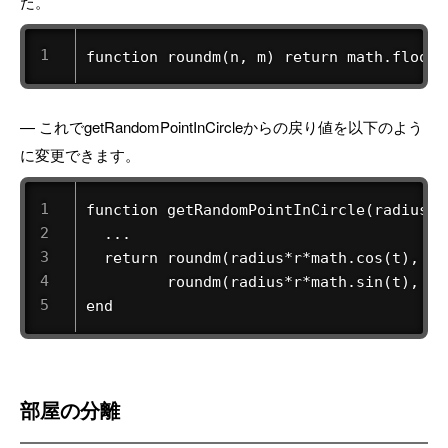
た。
function roundm(n, m) return math.floor(
— これでgetRandomPointInCircleからの戻り値を以下のよう
に変更できます。
function getRandomPointInCircle(radius)

  ...

  return roundm(radius*r*math.cos(t), til
         roundm(radius*r*math.sin(t), til
end
部屋の分離