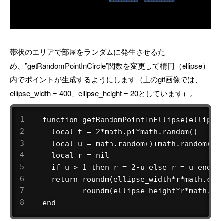
帯状のエリアで部屋をランダムに発生させるた
め、”getRandomPointInCircle”関数を変更して楕円（ellipse）
内でポイントが生成するようにします（上のgif画像では、
ellipse_width = 400、ellipse_height = 20としています）。
function getRandomPointInEllipse(ellipse
  local t = 2*math.pi*math.random()

  local u = math.random()+math.random()

  local r = nil

  if u > 1 then r = 2-u else r = u end

  return roundm(ellipse_width*r*math.cos
         roundm(ellipse_height*r*math.si
end