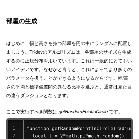
部屋の生成
はじめに、幅と高さを持つ部屋を円の中にランダムに配置し
ましょう。TKdevのアルゴリズムは、各部屋のサイズを生成
するのに正規分布を用いています。これは一般的にとてもい
いアイデアです。なぜかと言うと、これによってより多くの
パラメータを扱うことができるようになるからです。幅/高
さの平均と標準偏差間の異なる比率を選ぶと、通常は見た目
の違うダンジョンとなります。
ここで実行すべき関数は
getRandomPointInCircle
です。
function getRandomPointInCircle(radius)

  local t = 2*math.pi*math.random()
