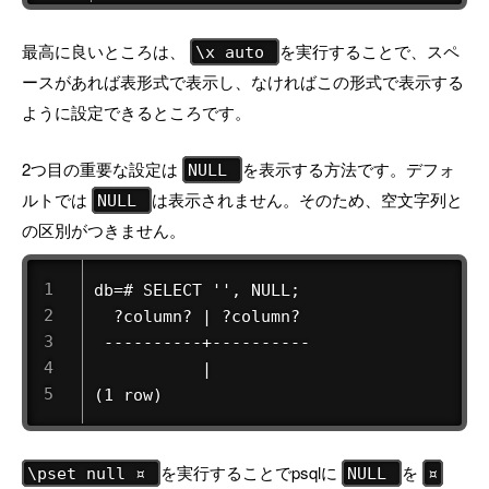
最高に良いところは、
を実行することで、スペ
\x auto
ースがあれば表形式で表示し、なければこの形式で表示する
ように設定できるところです。
2つ目の重要な設定は
を表示する方法です。デフォ
NULL
ルトでは
は表示されません。そのため、空文字列と
NULL
の区別がつきません。
db=# SELECT '', NULL;

  ?column? | ?column?

 ----------+----------

           |           

(1 row) 
を実行することでpsqlに
を
\pset null ¤
NULL
¤