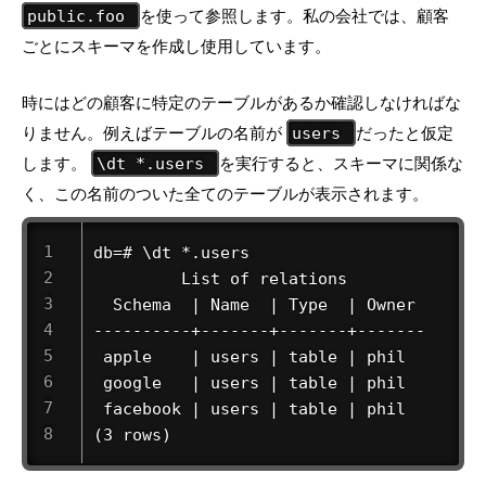
を使って参照します。私の会社では、顧客
public.foo
ごとにスキーマを作成し使用しています。
時にはどの顧客に特定のテーブルがあるか確認しなければな
りません。例えばテーブルの名前が
だったと仮定
users
します。
を実行すると、スキーマに関係な
\dt *.users
く、この名前のついた全てのテーブルが表示されます。
db=# \dt *.users 

         List of relations 

  Schema  | Name  | Type  | Owner 

----------+-------+-------+------- 

 apple    | users | table | phil 

 google   | users | table | phil 

 facebook | users | table | phil 

(3 rows) 