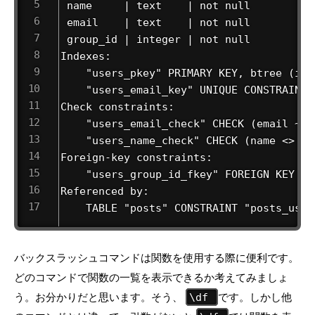
 name     | text    | not null 

 email    | text    | not null 

 group_id | integer | not null 

Indexes: 

    "users_pkey" PRIMARY KEY, btree (id) 
    "users_email_key" UNIQUE CONSTRAINT,
Check constraints: 

    "users_email_check" CHECK (email ~ '.
    "users_name_check" CHECK (name <> '':
Foreign-key constraints: 

    "users_group_id_fkey" FOREIGN KEY (g
Referenced by: 

    TABLE "posts" CONSTRAINT "posts_user
バックスラッシュコマンドは関数を使用する際に便利です。
どのコマンドで関数の一覧を表示できるか考えてみましょ
う。お分かりだと思います。そう、
です。しかし他
\df