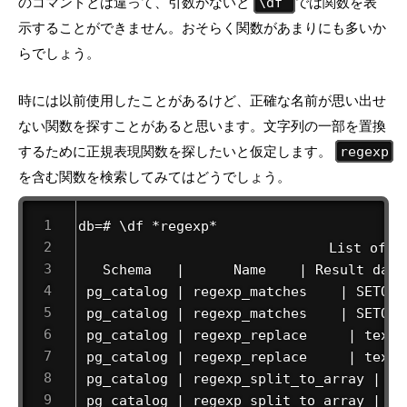
のコマンドとは違って、引数がないと
では関数を表
\df
示することができません。おそらく関数があまりにも多いか
らでしょう。
時には以前使用したことがあるけど、正確な名前が思い出せ
ない関数を探すことがあると思います。文字列の一部を置換
するために正規表現関数を探したいと仮定します。
regexp
を含む関数を検索してみてはどうでしょう。
db=# \df *regexp*  

                            　 List of fu
   Schema   |      Name    | Result data
 pg_catalog | regexp_matches    | SETOF 
 pg_catalog | regexp_matches    | SETOF 
 pg_catalog | regexp_replace     | text 
 pg_catalog | regexp_replace     | text 
 pg_catalog | regexp_split_to_array | te
 pg_catalog | regexp_split_to_array | te