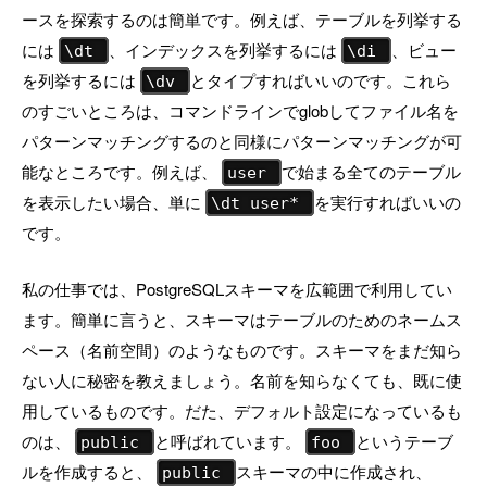
ースを探索するのは簡単です。例えば、テーブルを列挙する
には
、インデックスを列挙するには
、ビュー
\dt
\di
を列挙するには
とタイプすればいいのです。これら
\dv
のすごいところは、コマンドラインでglobしてファイル名を
パターンマッチングするのと同様にパターンマッチングが可
能なところです。例えば、
で始まる全てのテーブル
user
を表示したい場合、単に
を実行すればいいの
\dt user*
です。
私の仕事では、PostgreSQLスキーマを広範囲で利用してい
ます。簡単に言うと、スキーマはテーブルのためのネームス
ペース（名前空間）のようなものです。スキーマをまだ知ら
ない人に秘密を教えましょう。名前を知らなくても、既に使
用しているものです。だた、デフォルト設定になっているも
のは、
と呼ばれています。
というテーブ
public
foo
ルを作成すると、
スキーマの中に作成され、
public