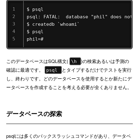
$ psql 

psql: FATAL:  database "phil" does not ex
$ createdb `whoami` 

$ psql 

phil=# 
このデータベースはSQL構文(
)の検索あるいは予測の
\h
確認に最適です。
とタイプするだけでテストを実行
psql
し、終わりです。どのデータベースを使用するとか新たにデ
ータベースを作成することを考える必要が全くありません。
データベースの探索
psqlには多くのバックスラッシュコマンドがあり、データベ