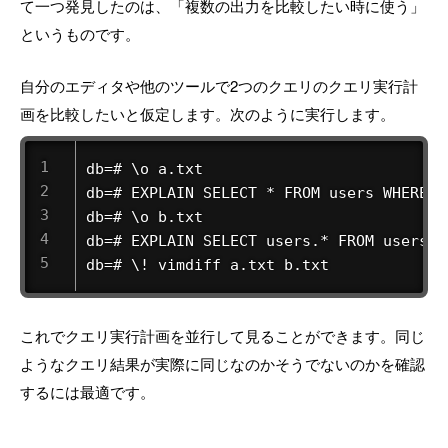
て一つ発見したのは、「複数の出力を比較したい時に使う」
というものです。
自分のエディタや他のツールで2つのクエリのクエリ実行計
画を比較したいと仮定します。次のように実行します。
db=# \o a.txt 

db=# EXPLAIN SELECT * FROM users WHERE i
db=# \o b.txt 

db=# EXPLAIN SELECT users.* FROM users L
db=# \! vimdiff a.txt b.txt 
これでクエリ実行計画を並行して見ることができます。同じ
ようなクエリ結果が実際に同じなのかそうでないのかを確認
するには最適です。