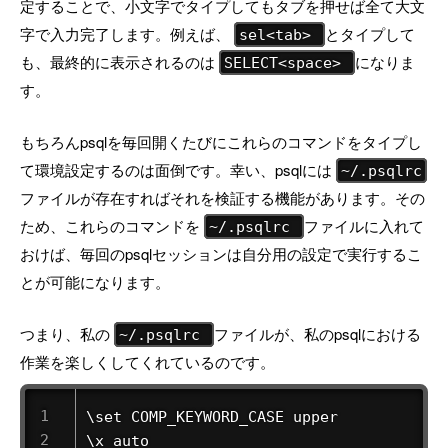
定することで、小文字でタイプしてもタブを押せば全て大文
字で入力完了します。例えば、
とタイプして
sel<tab>
も、最終的に表示されるのは
になりま
SELECT<space>
す。
もちろんpsqlを毎回開くたびにこれらのコマンドをタイプし
て環境設定するのは面倒です。幸い、psqlには
~/.psqlrc
ファイルが存在すればそれを検証する機能があります。その
ため、これらのコマンドを
ファイルに入れて
~/.psqlrc
おけば、毎回のpsqlセッションは自分用の設定で実行するこ
とが可能になります。
つまり、私の
ファイルが、私のpsqlにおける
~/.psqlrc
作業を楽しくしてくれているのです。
\set COMP_KEYWORD_CASE upper 

\x auto 
