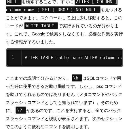
を検索することで、すぐに
NULL
ALTER [ COLUMN ]
を見つける
column_name { SET | DROP } NOT NULL
ことができます。スクロールして上に少し移動すると、この
コードが
で実行されているのが分かりま
ALTER TABLE
す。これで、Googleで検索をしなくても、必要な作業を実行
する情報がそろいました。
ALTER TABLE table_name ALTER column_name
ここまでの説明で分かるとおり、
はSQLコマンドで困
\h
った時に使用できるお助け機能です。しかし、psqlコマンド
を助けてくれるものではありません（メタコマンドやバック
スラッシュコマンドとしても知られています）。そのため
に、
があるのです。これを実行すると、全てのバック
\?
スラッシュコマンドと説明が表示されます。次のセクション
でこのように便利なコマンドを説明します。