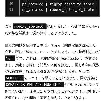
 pg_catalog | regexp_split_to_table | SE
 pg_catalog | regexp_split_to_table | SE
ほら
がありました。今まで知らなかっ
regexp_replace
た素敵な関数まで見つけることができました。
自分の関数を使用する際は、きちんと関数定義を読んだり、
必要に応じて編集もしたいことでしょう。この時便利なのが
です。これは、
関数の編集（edit function）
を意味し
\ef
ます。指定する際には関数の名前を指定し、同じ名前の関数
が複数存在する場合は引数の型も指定します。そして、
でファイルを開くことができます。関数定義は
$EDITOR
の中にきれいにラップ
CREATE OR REPLACE FUNCTION
されています。保存したりや閉じることでファイルの中身が
評価され、その関数に変更を加えることができます。