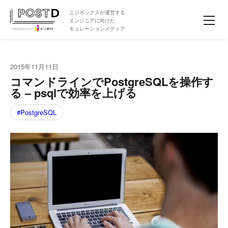
ニジボックスが運営する
エンジニアに向けた
キュレーションメディア
2015年11月11日
コマンドラインでPostgreSQLを操作す
る – psqlで効率を上げる
PostgreSQL