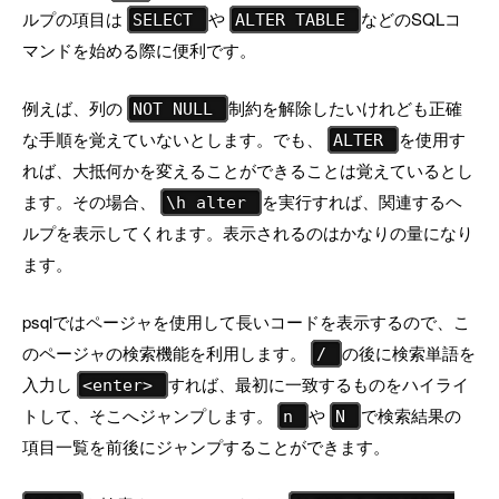
ルプの項目は
や
などのSQLコ
SELECT
ALTER TABLE
マンドを始める際に便利です。
例えば、列の
制約を解除したいけれども正確
NOT NULL
な手順を覚えていないとします。でも、
を使用す
ALTER
れば、大抵何かを変えることができることは覚えているとし
ます。その場合、
を実行すれば、関連するヘ
\h alter
ルプを表示してくれます。表示されるのはかなりの量になり
ます。
psqlではページャを使用して長いコードを表示するので、こ
のページャの検索機能を利用します。
の後に検索単語を
/
入力し
すれば、最初に一致するものをハイライ
<enter>
トして、そこへジャンプします。
や
で検索結果の
n
N
項目一覧を前後にジャンプすることができます。