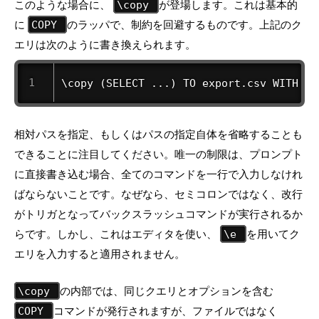
このような場合に、
が登場します。これは基本的
\copy
に
のラッパで、制約を回避するものです。上記のク
COPY
エリは次のように書き換えられます。
\copy (SELECT ...) TO export.csv WITH (F
相対パスを指定、もしくはパスの指定自体を省略することも
できることに注目してください。唯一の制限は、プロンプト
に直接書き込む場合、全てのコマンドを一行で入力しなけれ
ばならないことです。なぜなら、セミコロンではなく、改行
がトリガとなってバックスラッシュコマンドが実行されるか
らです。しかし、これはエディタを使い、
を用いてク
\e
エリを入力すると適用されません。
の内部では、同じクエリとオプションを含む
\copy
コマンドが発行されますが、ファイルではなく
COPY