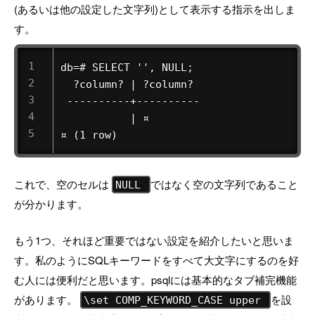
(あるいは他の設定した文字列)として表示する指示を出しま
す。
db=# SELECT '', NULL;

  ?column? | ?column?

 ----------+----------

           | ¤         

¤ (1 row) 
これで、空のセルは
ではなく空の文字列であること
NULL
が分かります。
もう1つ、それほど重要ではない設定を紹介したいと思いま
す。私のようにSQLキーワードをすべて大文字にするのを好
む人には便利だと思います。psqlには基本的なタブ補完機能
があります。
を設
\set COMP_KEYWORD_CASE upper