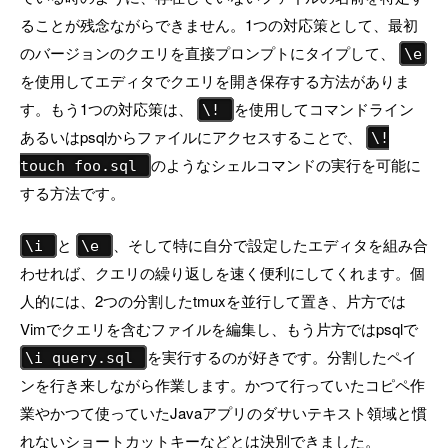
ることが残念ながらできません。1つの対応策として、最初
のバージョンのクエリを直接プロンプトにタイプして、
\e
を使用してエディタでクエリを開き保存する方法がありま
す。もう1つの対応策は、
を使用してコマンドライン
\!
あるいはpsqlからファイルにアクセスすることで、
\!
のようなシェルコマンドの実行を可能に
touch foo.sql
する方法です。
と
、そして特に自分で設定したエディタを組み合
\i
\e
わせれば、クエリの繰り返しを速く便利にしてくれます。個
人的には、2つの分割したtmuxを並行して置き、片方では
Vimでクエリを含むファイルを編集し、もう片方ではpsqlで
を実行するのが好きです。分割したペイ
\i query.sql
ンを行き来しながら作業します。かつて行っていたコピペ作
業やかつて使っていたJavaアプリのダサいテキスト領域と慣
れないショートカットキーなどとは決別できました。