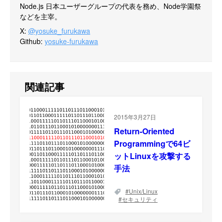
Node.js 日本ユーザーグループの代表を務め、Node学園祭
などを主宰。
X
:
@yosuke_furukawa
Github
:
yosuke-furukawa
関連記事
2015年3月27日
Return-Oriented
Programmingで64ビ
ットLinuxを攻撃する
手法
Unix/Linux
セキュリティ