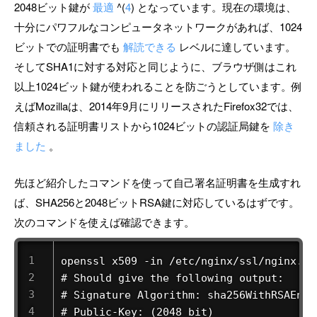
2048ビット鍵が
最適
^(
4
) となっています。現在の環境は、
十分にパワフルなコンピュータネットワークがあれば、1024
ビットでの証明書でも
解読できる
レベルに達しています。
そしてSHA1に対する対応と同じように、ブラウザ側はこれ
以上1024ビット鍵が使われることを防ごうとしています。例
えばMozillaは、2014年9月にリリースされたFirefox32では、
信頼される証明書リストから1024ビットの認証局鍵を
除き
ました
。
先ほど紹介したコマンドを使って自己署名証明書を生成すれ
ば、SHA256と2048ビットRSA鍵に対応しているはずです。
次のコマンドを使えば確認できます。
openssl x509 -in /etc/nginx/ssl/nginx.pe
# Should give the following output:

# Signature Algorithm: sha256WithRSAEncry
# Public-Key: (2048 bit)
