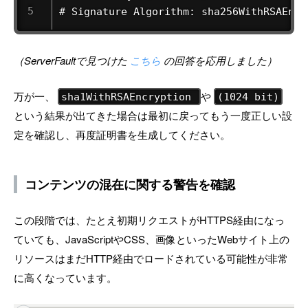
# Signature Algorithm: sha256WithRSAEncr
（ServerFaultで見つけた
こちら
の回答を応用しました）
万が一、
や
sha1WithRSAEncryption
(1024 bit)
という結果が出てきた場合は最初に戻ってもう一度正しい設
定を確認し、再度証明書を生成してください。
コンテンツの混在に関する警告を確認
この段階では、たとえ初期リクエストがHTTPS経由になっ
ていても、JavaScriptやCSS、画像といったWebサイト上の
リソースはまだHTTP経由でロードされている可能性が非常
に高くなっています。