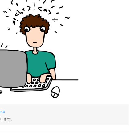
nko
ります。