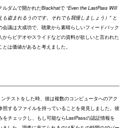
ダムで開かれたBlackhatで
“Even the LastPass Will
と
LastPassでさえも盗まれるうのです。それでも我慢しましょう）″
の会議は大成功で、聴衆から素晴らしいフィードバック
人からビデオやスライドなどの資料が欲しいと言われた
ことは価値があると考えました。
ーションテストをした時、彼は複数のコンピュータへのアク
sを参照するファイルを持っていることを発見しました。彼
組みをチェックし、もし可能ならLastPassの認証情報を
いました。調査に充てられるのは私たちの時間の10パー