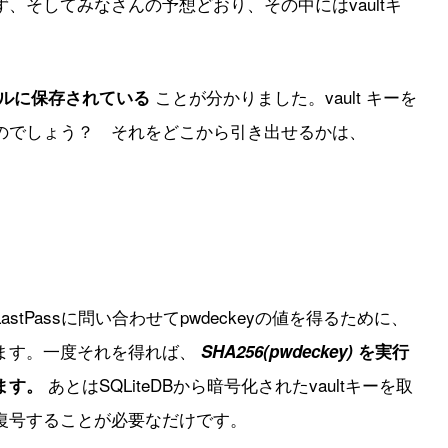
、そしてみなさんの予想どおり、その中にはvaultキ
ことが分かりました。vault キーを
カルに保存されている
のでしょう？ それをどこから引き出せるかは、
tPassに問い合わせてpwdeckeyの値を得るために、
ます。一度それを得れば、
SHA256(pwdeckey)
を実行
あとはSQLiteDBから暗号化されたvaultキーを取
ます。
復号することが必要なだけです。