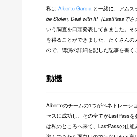
私は
Alberto Garcia
と一緒に、アムステル
be Stolen, Deal with It!（
いう調査を口頭発表してきました。そ
を得ることができました。たくさんの
ので、講演の詳細を記した記事を書く
動機
Albertoのチームの1つがペネトレ
セスに成功し、その全てがLastPas
は私のところへ来て、LastPassの仕
盗んでみたら面白いのではないかと言